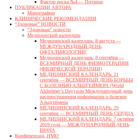
Фактор риска №4 — Питание
ПУБЛИКАЦИИ АВТОРА
Монографии
КЛИНИЧЕСКИЕ РЕКОМЕНДАЦИИ
“Здоровые” НОВОСТИ
“Здоровые” новости
Медицинский календарь
Медицинский календарь: 8 августа —
МЕЖДУНАРОДНЫЙ ДЕНЬ
ОФТАЛЬМОЛОГИИ!
Медицинский календарь: 8 сентября —
ВСЕМИРНЫЙ ДЕНЬ ФИЗИОТЕРАПИИ
(ФИЗИЧЕСКОЙ ТЕРАПИИ)
МЕДИЦИНСКИЙ КАЛЕНДАРЬ: 21
сентября — ВСЕМИРНЫЙ ДЕНЬ БОРЬБЫ
С БОЛЕЗНЬЮ АЛЬЦГЕЙМЕРА (World
Alzheimer’s Day) или Международный день
распространения информации о болезни
Альцгеймера
МЕДИЦИНСКИЙ КАЛЕНДАРЬ: 29
сентября — ВСЕМИРНЫЙ ДЕНЬ СЕРДЦА
МЕДИЦИНСКИЙ КАЛЕНДАРЬ: 7 октября
2019 года — МЕЖДУНАРОДНЫЙ ДЕНЬ
ВРАЧА
Конференции, НМО