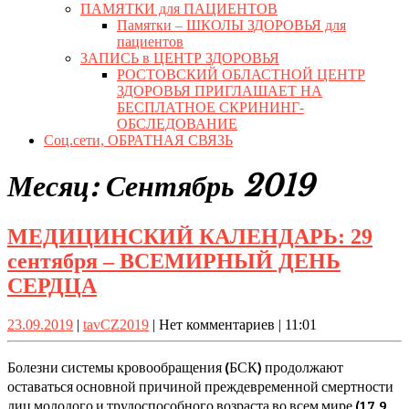
ПАМЯТКИ для ПАЦИЕНТОВ
Памятки – ШКОЛЫ ЗДОРОВЬЯ для
пациентов
ЗАПИСЬ в ЦЕНТР ЗДОРОВЬЯ
РОСТОВСКИЙ ОБЛАСТНОЙ ЦЕНТР
ЗДОРОВЬЯ ПРИГЛАШАЕТ НА
БЕСПЛАТНОЕ СКРИНИНГ-
ОБСЛЕДОВАНИЕ
Соц.сети, ОБРАТНАЯ СВЯЗЬ
Close
Месяц:
Сентябрь 2019
Button
МЕДИЦИНСКИЙ КАЛЕНДАРЬ: 29
сентября – ВСЕМИРНЫЙ ДЕНЬ
МЕДИЦИНСКИЙ
СЕРДЦА
КАЛЕНДАРЬ:
23.09.2019
tavCZ2019
23.09.2019
|
tavCZ2019
|
Нет комментариев
|
11:01
29
сентября
Болезни системы кровообращения (БСК) продолжают
–
оставаться основной причиной преждевременной смертности
лиц молодого и трудоспособного возраста во всем мире (17,9
ВСЕМИРНЫЙ