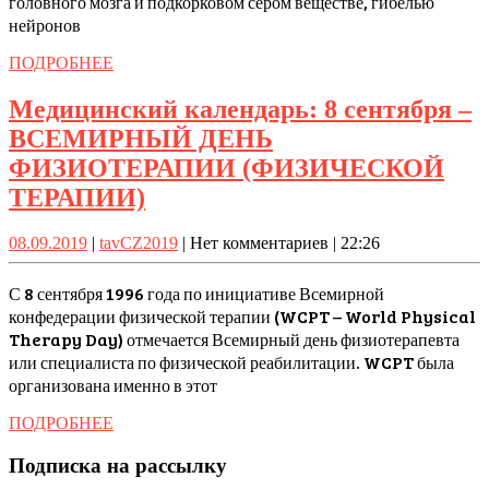
головного мозга и подкорковом сером веществе, гибелью
БОРЬБЫ
нейронов
С
ПОДРОБНЕЕ
ПОДРОБНЕЕ
БОЛЕЗНЬЮ
АЛЬЦГЕЙМЕРА
Медицинский календарь: 8 сентября –
(World
ВСЕМИРНЫЙ ДЕНЬ
Alzheimer’s
ФИЗИОТЕРАПИИ (ФИЗИЧЕСКОЙ
Day)
Медицинский
ТЕРАПИИ)
или
календарь:
08.09.2019
tavCZ2019
08.09.2019
|
tavCZ2019
|
Нет комментариев
|
22:26
Международный
8
день
сентября
С 8 сентября 1996 года по инициативе Всемирной
распространения
–
конфедерации физической терапии (WCPT – World Physical
Therapy Day) отмечается Всемирный день физиотерапевта
информации
ВСЕМИРНЫЙ
или специалиста по физической реабилитации. WCPT была
о
ДЕНЬ
организована именно в этот
болезни
ФИЗИОТЕРАПИИ
ПОДРОБНЕЕ
ПОДРОБНЕЕ
Альцгеймера
(ФИЗИЧЕСКОЙ
ТЕРАПИИ)
Подписка на рассылку