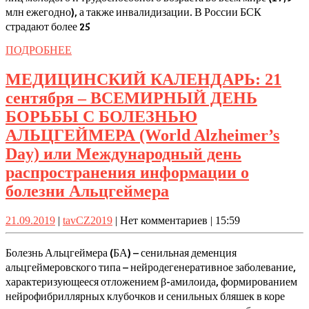
млн ежегодно), а также инвалидизации. В России БСК
ДЕНЬ
страдают более 25
СЕРДЦА
ПОДРОБНЕЕ
ПОДРОБНЕЕ
МЕДИЦИНСКИЙ КАЛЕНДАРЬ: 21
сентября – ВСЕМИРНЫЙ ДЕНЬ
БОРЬБЫ С БОЛЕЗНЬЮ
АЛЬЦГЕЙМЕРА (World Alzheimer’s
Day) или Международный день
распространения информации о
МЕДИЦИНСКИЙ
болезни Альцгеймера
КАЛЕНДАРЬ:
21.09.2019
tavCZ2019
21.09.2019
|
tavCZ2019
|
Нет комментариев
|
15:59
21
сентября
Болезнь Альцгеймера (БА) – сенильная деменция
–
альцгеймеровского типа – нейродегенеративное заболевание,
характеризующееся отложением β-амилоида, формированием
ВСЕМИРНЫЙ
нейрофибриллярных клубочков и сенильных бляшек в коре
ДЕНЬ