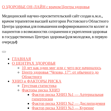
Skip
О ЗДОРОВЬЕ ОН-ЛАЙН с врачом Центра здоровья
to
content
Медицинский научно-просветительский сайт создан к.м.н.,
врачом терапевтом высшей категории Ростовского Областного
Центра здоровья для повышения информированности коллег и
пациентов о возможностях сохранения и укрепления здоровья
в государственных Центрах здоровья (для молодежи, в первую
очередь!)
Open
Button
ГЛАВНАЯ
О ЦЕНТРАХ ЗДОРОВЬЯ
10 лет как один миг или с чего все начиналось
Центр здоровья “Чехова, 17”: от обычного до
Областного
ХНИЗ и ФАКТОРЫ РИСКА
Грустная статистика
Факторы риска ХНИЗ
Фактор риска ХНИЗ №1 — Артериальная
гипертензия
Фактор риска ХНИЗ №2 — Дислипидемия
Фактор риска ХНИЗ №3 — Курение