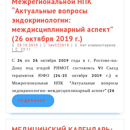
Межрегиональной НПК
“Актуальные вопросы
эндокринологии:
междисциплинарный аспект”
КОНФЕРЕНЦ
(26 октября 2019 г.)
29.10.2019
tavCZ2019
в
29.10.2019
|
tavCZ2019
|
Нет комментариев
|
23:11
г.
С 24 по 26 октября 2019 года в г. Ростове-на-
Ростове-
Дону под эгидой РНМОТ состоялись VI Съезд
на-
терапевтов ЮФО (24-25 октября 2019 г.) и
Межрегиональная НПК “Актуальные вопросы
Дону:
эндокринологии: междисциплинарный аспект” (26
Обзор
ПОДРОБНЕЕ
ПОДРОБНЕЕ
VI
Съезда
терапевтов
МЕДИЦИНСКИЙ КАЛЕНДАРЬ: