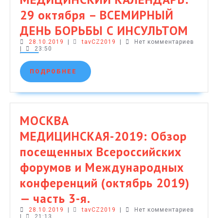
ЮФО
29 октября – ВСЕМИРНЫЙ
(24-
МЕД
ДЕНЬ БОРЬБЫ С ИНСУЛЬТОМ
25
28.10.2019
tavCZ2019
КАЛЕ
28.10.2019
|
tavCZ2019
|
Нет комментариев
октября
|
23:50
29
2019
ПОДРОБНЕЕ
ПОДРОБНЕЕ
октя
г.)
–
и
ВСЕ
Межрегионал
МОСКВА
ДЕН
НПК
МЕДИЦИНСКАЯ-2019: Обзор
БОР
“Актуальные
посещенных Всероссийских
С
вопросы
форумов и Международных
ИНС
эндокринолог
конференций (октябрь 2019)
междисципли
МОСКВА
— часть 3-я.
аспект”
28.10.2019
МЕДИЦИНСКАЯ-2019:
tavCZ2019
28.10.2019
|
tavCZ2019
|
Нет комментариев
|
21:13