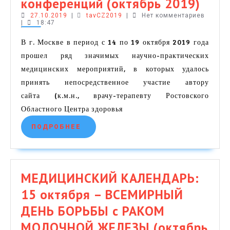
МОС
конференций (октябрь 2019)
я.
27.10.2019
tavCZ2019
МЕД
27.10.2019
|
tavCZ2019
|
Нет комментариев
|
18:47
Обз
В г. Москве в период с 14 по 19 октября 2019 года
пос
прошел ряд значимых научно-практических
Всер
медицинских мероприятий, в которых удалось
принять непосредственное участие автору
фор
сайта (к.м.н., врачу-терапевту Ростовского
и
Областного Центра здоровья
Меж
ПОДРОБНЕЕ
ПОДРОБНЕЕ
конф
(окт
2019
МЕДИЦИНСКИЙ КАЛЕНДАРЬ:
15 октября – ВСЕМИРНЫЙ
ДЕНЬ БОРЬБЫ с РАКОМ
МОЛОЧНОЙ ЖЕЛЕЗЫ (октябрь