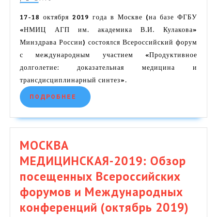
(26
Обзор
октября
17-18 октября 2019 года в Москве (на базе ФГБУ
посещенных
«НМИЦ АГП им. академика В.И. Кулакова»
2019
Всероссийских
Минздрава России) состоялся Всероссийский форум
г.)
с международным участием «Продуктивное
форумов
долголетие: доказательная медицина и
и
трансдисциплинарный синтез».
Международных
ПОДРОБНЕЕ
ПОДРОБНЕЕ
конференций
(октябрь
2019)
МОСКВА
—
МЕДИЦИНСКАЯ-2019: Обзор
часть
посещенных Всероссийских
3-
форумов и Международных
я.
конференций (октябрь 2019)