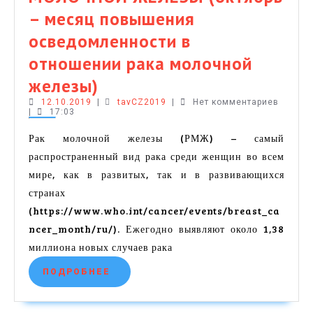
– месяц повышения
осведомленности в
отношении рака молочной
МЕДИЦИНСКИЙ
железы)
12.10.2019
КАЛЕНДАРЬ:
tavCZ2019
12.10.2019
|
tavCZ2019
|
Нет комментариев
|
17:03
15
Рак молочной железы (РМЖ) – самый
октября
распространенный вид рака среди женщин во всем
–
мире, как в развитых, так и в развивающихся
странах
ВСЕМИРНЫЙ
(https://www.who.int/cancer/events/breast_ca
ДЕНЬ
ncer_month/ru/). Ежегодно выявляют около 1,38
БОРЬБЫ
миллиона новых случаев рака
с
ПОДРОБНЕЕ
ПОДРОБНЕЕ
РАКОМ
МОЛОЧНОЙ