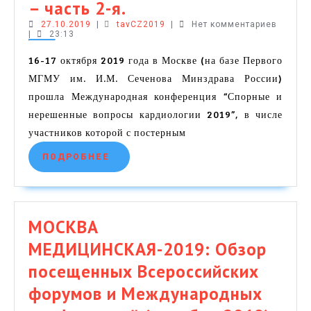
МОСКВА
– часть 2-я.
27.10.2019
МЕДИЦИНСКАЯ-2019:
tavCZ2019
27.10.2019
|
tavCZ2019
|
Нет комментариев
|
23:13
Обзор
16-17 октября 2019 года в Москве (на базе Первого
посещенных
МГМУ им. И.М. Сеченова Минздрава России)
Всероссийских
прошла Международная конференция “Спорные и
нерешенные вопросы кардиологии 2019”, в числе
форумов
участников которой с постерным
и
ПОДРОБНЕЕ
ПОДРОБНЕЕ
Международных
конференций
(октябрь
МОСКВА
2019)
МЕДИЦИНСКАЯ-2019: Обзор
–
посещенных Всероссийских
часть
форумов и Международных
2-