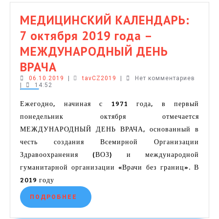
ЖЕЛЕЗЫ
МЕДИЦИНСКИЙ КАЛЕНДАРЬ:
(октябрь
7 октября 2019 года –
–
МЕЖДУНАРОДНЫЙ ДЕНЬ
месяц
МЕДИЦИНСКИЙ
ВРАЧА
повышения
КАЛЕНДАРЬ:
06.10.2019
tavCZ2019
06.10.2019
|
tavCZ2019
|
Нет комментариев
|
14:52
осведомленности
7
в
Ежегодно, начиная с 1971 года, в первый
октября
понедельник октября отмечается
отношении
2019
МЕЖДУНАРОДНЫЙ ДЕНЬ ВРАЧА, основанный в
рака
честь создания Всемирной Организации
года
молочной
Здравоохранения (ВОЗ) и международной
–
железы)
гуманитарной организации «Врачи без границ». В
МЕЖДУНАРОДНЫЙ
2019 году
ДЕНЬ
ПОДРОБНЕЕ
ПОДРОБНЕЕ
ВРАЧА