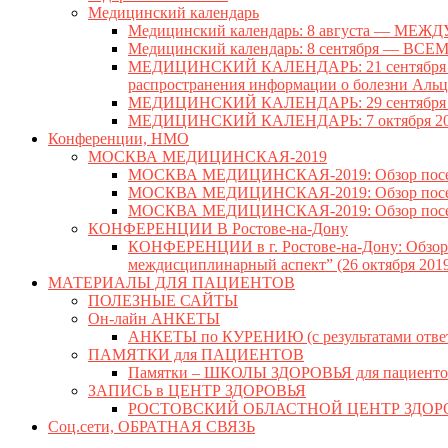
Медицинский календарь
Медицинский календарь: 8 августа — 
Медицинский календарь: 8 сентября —
МЕДИЦИНСКИЙ КАЛЕНДАРЬ: 21 сентября —
распространения информации о болезни Аль
МЕДИЦИНСКИЙ КАЛЕНДАРЬ: 29 сентябр
МЕДИЦИНСКИЙ КАЛЕНДАРЬ: 7 октября 
Конференции, НМО
МОСКВА МЕДИЦИНСКАЯ-2019
МОСКВА МЕДИЦИНСКАЯ-2019: Обзор посещен
МОСКВА МЕДИЦИНСКАЯ-2019: Обзор посещенн
МОСКВА МЕДИЦИНСКАЯ-2019: Обзор посещенн
КОНФЕРЕНЦИИ В Ростове-на-Дону
КОНФЕРЕНЦИИ в г. Ростове-на-Дону: Обзор V
междисциплинарный аспект” (26 октября 2019 
МАТЕРИАЛЫ ДЛЯ ПАЦИЕНТОВ
ПОЛЕЗНЫЕ САЙТЫ
Он-лайн АНКЕТЫ
АНКЕТЫ по КУРЕНИЮ (с результатами отве
ПАМЯТКИ для ПАЦИЕНТОВ
Памятки – ШКОЛЫ ЗДОРОВЬЯ для пациенто
ЗАПИСЬ в ЦЕНТР ЗДОРОВЬЯ
РОСТОВСКИЙ ОБЛАСТНОЙ ЦЕНТР ЗДОР
Соц.сети, ОБРАТНАЯ СВЯЗЬ