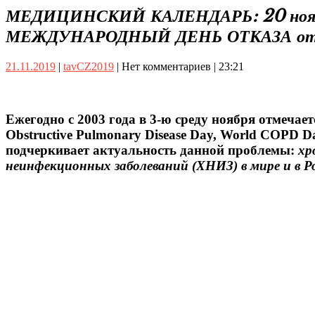
Close
МЕДИЦИНСКИЙ КАЛЕНДАРЬ: 20 ноября
Button
МЕЖДУНАРОДНЫЙ ДЕНЬ ОТКАЗА о
21.11.2019
tavCZ2019
21.11.2019
|
tavCZ2019
|
Нет комментариев
|
23:21
Ежегодно с 2003 года в
3-ю среду ноября
отмечает
Obstructive Pulmonary Disease Day, World COPD D
подчеркивает актуальность данной проблемы:
хр
неинфекционных заболеваний (ХНИЗ) в мире и в Ро