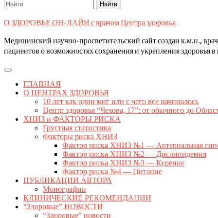
Search
for:
О ЗДОРОВЬЕ ОН-ЛАЙН с врачом Центра здоровья
Медицинский научно-просветительский сайт создан к.м.н., вр
пациентов о возможностях сохранения и укрепления здоровья в 
Open
Button
ГЛАВНАЯ
О ЦЕНТРАХ ЗДОРОВЬЯ
10 лет как один миг или с чего все начиналось
Центр здоровья “Чехова, 17”: от обычного до Облас
ХНИЗ и ФАКТОРЫ РИСКА
Грустная статистика
Факторы риска ХНИЗ
Фактор риска ХНИЗ №1 — Артериальная гип
Фактор риска ХНИЗ №2 — Дислипидемия
Фактор риска ХНИЗ №3 — Курение
Фактор риска №4 — Питание
ПУБЛИКАЦИИ АВТОРА
Монографии
КЛИНИЧЕСКИЕ РЕКОМЕНДАЦИИ
“Здоровые” НОВОСТИ
“Здоровые” новости