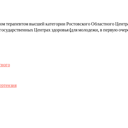
ачом терапевтом высшей категории Ростовского Областного Цент
государственных Центрах здоровья (для молодежи, в первую очере
тного
ертензия