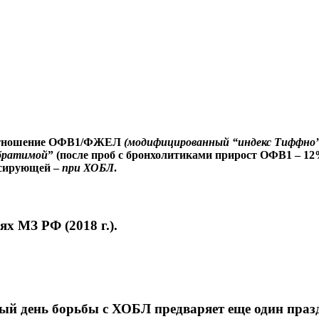
тношение ОФВ1/ФЖЕЛ
(модифицированный
“индекс Тиффн
братимой
” (после проб с бронхолитиками прирост ОФВ1 – 12%
ссирующей –
при
ХОБЛ
.
х МЗ РФ (2018 г.).
ый день борьбы с ХОБЛ предваряет еще один праз