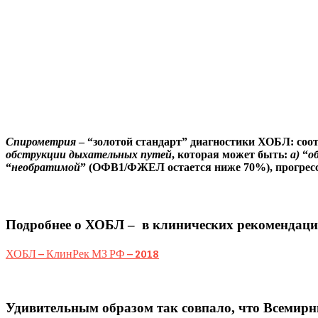
Спирометрия
– “золотой стандарт” диагностики ХОБЛ:
соо
обструкции
дыхательных путей
, которая может быть:
а)
“
о
“
необратимой
” (ОФВ1/ФЖЕЛ остается ниже 70%), прогре
Подробнее о ХОБЛ – в клинических рекомендация
ХОБЛ – КлинРек МЗ РФ – 2018
Удивительным образом так совпало, что Всемирн