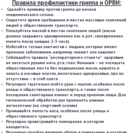
Правила профилактики гриппа и ОРВИ:
Сделайте прививку против гриппа до начала
эпидемического сезона.
Сократите время пребывания в местах массовых скоплений
людей и общественном транспорте.
Пользуйтесь маской в местах скопления людей (маска
должна закрывать одновременно нос и рот; своевременно
менять маску каждые 2-3 часа).
Избегайте тесных контактов с людьми, которые имеют
признаки заболевания, например чихают или кашляют.
Соблюдайте правила “респираторного этикета”: здоровым
не касаться руками носа, рта, глаз; больным – не посещать
общественные места без медицинских масок, кашлять и
чихать в носовые платки, желательно одноразовые, при их
отсутствии – в сгиб локтя.
Регулярно тщательно мойте руки с мылом, особенно после
улицы и общественного транспорта, а также после
посещения санитарных комнат и перед приемом пищи. Для
гигиенической обработки рук применять кожные
антисептики (на спиртовой основе).
Промывайте полость носа, особенно после улицы и
общественного транспорта
Регулярно проветривайте помещение, в котором
находитесь.
Регулярно делайте влажную уборку в помещении, в котором