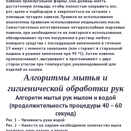
повязки прямоугольной формы. Они должны иметь
достаточную площадь, чтобы полностью закрывать нос,
рот, щеки и подбородок и закрепляться на затылке с
помощью четырех завязок. Правила их использования
аналогичны правилам использования медицинских масок.
Самостоятельно изготовленные четырехслойные марлевые
повязки, при необходимости их повторного использования,
обезвреживают путем погружения в раствор любого
моющего средства с последующим кипячением в течение
15 минут с момента закипания (или стирают в стиральной
машине в режиме кипячения при 95 °C). Затем повязки
прополаскивают, высушивают и проглаживают с двух
сторон утюгом при температуре, рекомендованной для
изделий из хлопка.
Алгоритмы мытья и
гигиенической обработки рук
Алгоритм мытья рук мылом и водой
(продолжительность процедуры 40 – 60
секунд)
Рис. 1 – Увлажнить руки водой
Рис. 2 – Нанести на ладони необходимое количество мыла
потереть одну ладонь о другую