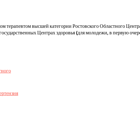
ачом терапевтом высшей категории Ростовского Областного Цент
государственных Центрах здоровья (для молодежи, в первую очере
тного
ертензия