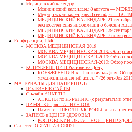
Медицинский календарь
Медицинский календарь: 8 августа — 
Медицинский календарь: 8 сентября —
МЕДИЦИНСКИЙ КАЛЕНДАРЬ: 21 сентября —
распространения информации о болезни Аль
МЕДИЦИНСКИЙ КАЛЕНДАРЬ: 29 сентябр
МЕДИЦИНСКИЙ КАЛЕНДАРЬ: 7 октября 
Конференции, НМО
МОСКВА МЕДИЦИНСКАЯ-2019
МОСКВА МЕДИЦИНСКАЯ-2019: Обзор посещен
МОСКВА МЕДИЦИНСКАЯ-2019: Обзор посещенн
МОСКВА МЕДИЦИНСКАЯ-2019: Обзор посещенн
КОНФЕРЕНЦИИ В Ростове-на-Дону
КОНФЕРЕНЦИИ в г. Ростове-на-Дону: Обзор V
междисциплинарный аспект” (26 октября 2019 
МАТЕРИАЛЫ ДЛЯ ПАЦИЕНТОВ
ПОЛЕЗНЫЕ САЙТЫ
Он-лайн АНКЕТЫ
АНКЕТЫ по КУРЕНИЮ (с результатами отве
ПАМЯТКИ для ПАЦИЕНТОВ
Памятки – ШКОЛЫ ЗДОРОВЬЯ для пациенто
ЗАПИСЬ в ЦЕНТР ЗДОРОВЬЯ
РОСТОВСКИЙ ОБЛАСТНОЙ ЦЕНТР ЗДОР
Соц.сети, ОБРАТНАЯ СВЯЗЬ