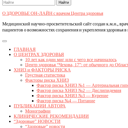
Search
for:
О ЗДОРОВЬЕ ОН-ЛАЙН с врачом Центра здоровья
Медицинский научно-просветительский сайт создан к.м.н., вр
пациентов о возможностях сохранения и укрепления здоровья в 
Open
Button
ГЛАВНАЯ
О ЦЕНТРАХ ЗДОРОВЬЯ
10 лет как один миг или с чего все начиналось
Центр здоровья “Чехова, 17”: от обычного до Облас
ХНИЗ и ФАКТОРЫ РИСКА
Грустная статистика
Факторы риска ХНИЗ
Фактор риска ХНИЗ №1 — Артериальная гип
Фактор риска ХНИЗ №2 — Дислипидемия
Фактор риска ХНИЗ №3 — Курение
Фактор риска №4 — Питание
ПУБЛИКАЦИИ АВТОРА
Монографии
КЛИНИЧЕСКИЕ РЕКОМЕНДАЦИИ
“Здоровые” НОВОСТИ
“Здоровые” новости