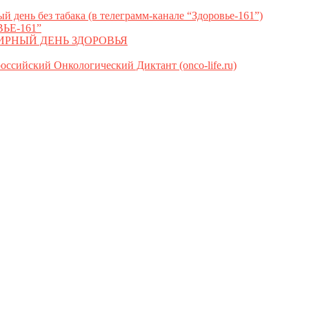
ь без табака (в телеграмм-канале “Здоровье-161”)
ЬЕ-161”
МИРНЫЙ ДЕНЬ ЗДОРОВЬЯ
сийский Онкологический Диктант (onco-life.ru)