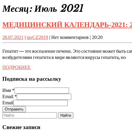
Close
Месяц:
Июль 2021
Button
МЕДИЦИНСКИЙ КАЛЕНДАРЬ-2021: 28 и
28.07.2021
tavCZ2019
28.07.2021
|
tavCZ2019
|
Нет комментариев
|
20:20
Гепатит — это воспаление печени. Это состояние может быть 
возбудителями гепатита в мире являются вирусы гепатита, но
ПОДРОБНЕЕ
ПОДРОБНЕЕ
Подписка на рассылку
Имя
*
Email
*
Email
Отправить
Search
for:
Свежие записи