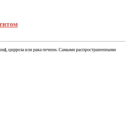
МЕДИЦИНСКИЙ
титом
КАЛЕНДАРЬ-2021:
28
июля
ния), цирроза или рака печени. Самыми распространенными
–
Всемирный
день
борьбы
с
гепатитом