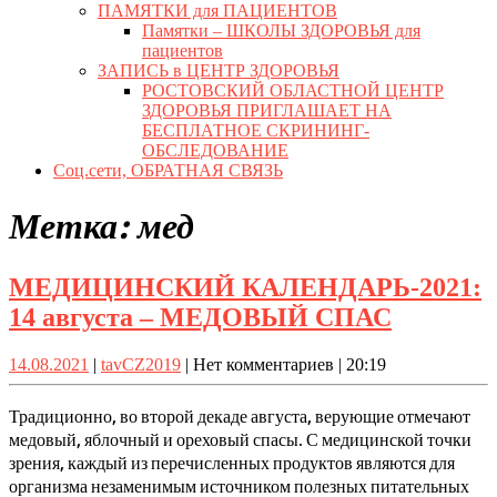
ПАМЯТКИ для ПАЦИЕНТОВ
Памятки – ШКОЛЫ ЗДОРОВЬЯ для
пациентов
ЗАПИСЬ в ЦЕНТР ЗДОРОВЬЯ
РОСТОВСКИЙ ОБЛАСТНОЙ ЦЕНТР
ЗДОРОВЬЯ ПРИГЛАШАЕТ НА
БЕСПЛАТНОЕ СКРИНИНГ-
ОБСЛЕДОВАНИЕ
Соц.сети, ОБРАТНАЯ СВЯЗЬ
Close
Метка:
мед
Button
МЕДИЦИНСКИЙ КАЛЕНДАРЬ-2021:
МЕДИЦ
14 августа – МЕДОВЫЙ СПАС
КАЛЕНД
14.08.2021
tavCZ2019
14.08.2021
|
tavCZ2019
|
Нет комментариев
|
20:19
14
августа
Традиционно, во второй декаде августа, верующие отмечают
–
медовый, яблочный и ореховый спасы. С медицинской точки
зрения, каждый из перечисленных продуктов являются для
МЕДОВ
организма незаменимым источником полезных питательных
СПАС