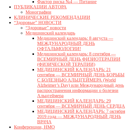
Фактор риска №4 — Питание
ПУБЛИКАЦИИ АВТОРА
Монографии
КЛИНИЧЕСКИЕ РЕКОМЕНДАЦИИ
“Здоровые” НОВОСТИ
“Здоровые” новости
Медицинский календарь
Медицинский календарь: 8 августа —
МЕЖДУНАРОДНЫЙ ДЕНЬ
ОФТАЛЬМОЛОГИИ!
Медицинский календарь: 8 сентября —
ВСЕМИРНЫЙ ДЕНЬ ФИЗИОТЕРАПИИ
(ФИЗИЧЕСКОЙ ТЕРАПИИ)
МЕДИЦИНСКИЙ КАЛЕНДАРЬ: 21
сентября — ВСЕМИРНЫЙ ДЕНЬ БОРЬБЫ
С БОЛЕЗНЬЮ АЛЬЦГЕЙМЕРА (World
Alzheimer’s Day) или Международный день
распространения информации о болезни
Альцгеймера
МЕДИЦИНСКИЙ КАЛЕНДАРЬ: 29
сентября — ВСЕМИРНЫЙ ДЕНЬ СЕРДЦА
МЕДИЦИНСКИЙ КАЛЕНДАРЬ: 7 октября
2019 года — МЕЖДУНАРОДНЫЙ ДЕНЬ
ВРАЧА
Конференции, НМО