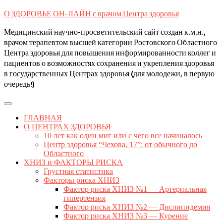
Skip
О ЗДОРОВЬЕ ОН-ЛАЙН с врачом Центра здоровья
to
content
Медицинский научно-просветительский сайт создан к.м.н.,
врачом терапевтом высшей категории Ростовского Областного
Центра здоровья для повышения информированности коллег и
пациентов о возможностях сохранения и укрепления здоровья
в государственных Центрах здоровья (для молодежи, в первую
очередь!)
Open
Button
ГЛАВНАЯ
О ЦЕНТРАХ ЗДОРОВЬЯ
10 лет как один миг или с чего все начиналось
Центр здоровья “Чехова, 17”: от обычного до
Областного
ХНИЗ и ФАКТОРЫ РИСКА
Грустная статистика
Факторы риска ХНИЗ
Фактор риска ХНИЗ №1 — Артериальная
гипертензия
Фактор риска ХНИЗ №2 — Дислипидемия
Фактор риска ХНИЗ №3 — Курение