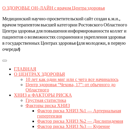
Skip
О ЗДОРОВЬЕ ОН-ЛАЙН с врачом Центра здоровья
to
content
Медицинский научно-просветительский сайт создан к.м.н.,
врачом терапевтом высшей категории Ростовского Областного
Центра здоровья для повышения информированности коллег и
пациентов о возможностях сохранения и укрепления здоровья
в государственных Центрах здоровья (для молодежи, в первую
очередь!)
Open
Button
ГЛАВНАЯ
О ЦЕНТРАХ ЗДОРОВЬЯ
10 лет как один миг или с чего все начиналось
Центр здоровья “Чехова, 17”: от обычного до
Областного
ХНИЗ и ФАКТОРЫ РИСКА
Грустная статистика
Факторы риска ХНИЗ
Фактор риска ХНИЗ №1 — Артериальная
гипертензия
Фактор риска ХНИЗ №2 — Дислипидемия
Фактор риска ХНИЗ №3 — Курение