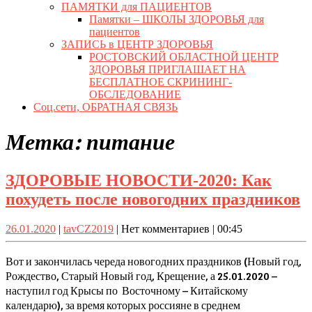
ПАМЯТКИ для ПАЦИЕНТОВ
Памятки – ШКОЛЫ ЗДОРОВЬЯ для
пациентов
ЗАПИСЬ в ЦЕНТР ЗДОРОВЬЯ
РОСТОВСКИЙ ОБЛАСТНОЙ ЦЕНТР
ЗДОРОВЬЯ ПРИГЛАШАЕТ НА
БЕСПЛАТНОЕ СКРИНИНГ-
ОБСЛЕДОВАНИЕ
Соц.сети, ОБРАТНАЯ СВЯЗЬ
Close
Метка:
питание
Button
ЗДОРОВЫЕ НОВОСТИ-2020: Как
З
похудеть после новогодних праздников
Н
26.01.2020
tavCZ2019
26.01.2020
|
tavCZ2019
|
Нет комментариев
|
00:45
К
п
Вот и закончилась череда новогодних праздников (Новый год,
п
Рождество, Старый Новый год, Крещение, а 25.01.2020 –
наступил год Крысы по Восточному – Китайскому
н
календарю), за время которых россияне в среднем
п