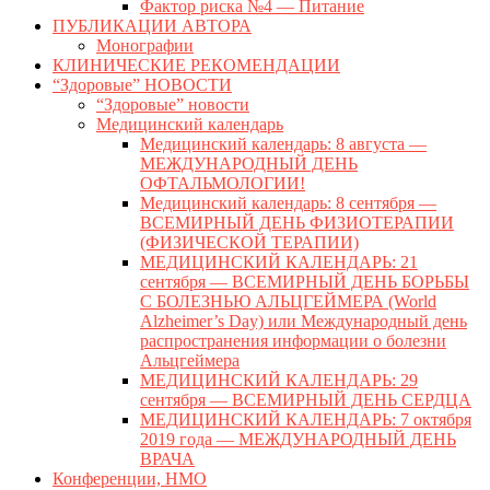
Фактор риска №4 — Питание
ПУБЛИКАЦИИ АВТОРА
Монографии
КЛИНИЧЕСКИЕ РЕКОМЕНДАЦИИ
“Здоровые” НОВОСТИ
“Здоровые” новости
Медицинский календарь
Медицинский календарь: 8 августа —
МЕЖДУНАРОДНЫЙ ДЕНЬ
ОФТАЛЬМОЛОГИИ!
Медицинский календарь: 8 сентября —
ВСЕМИРНЫЙ ДЕНЬ ФИЗИОТЕРАПИИ
(ФИЗИЧЕСКОЙ ТЕРАПИИ)
МЕДИЦИНСКИЙ КАЛЕНДАРЬ: 21
сентября — ВСЕМИРНЫЙ ДЕНЬ БОРЬБЫ
С БОЛЕЗНЬЮ АЛЬЦГЕЙМЕРА (World
Alzheimer’s Day) или Международный день
распространения информации о болезни
Альцгеймера
МЕДИЦИНСКИЙ КАЛЕНДАРЬ: 29
сентября — ВСЕМИРНЫЙ ДЕНЬ СЕРДЦА
МЕДИЦИНСКИЙ КАЛЕНДАРЬ: 7 октября
2019 года — МЕЖДУНАРОДНЫЙ ДЕНЬ
ВРАЧА
Конференции, НМО