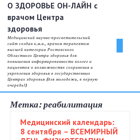
Skip
О ЗДОРОВЬЕ ОН-ЛАЙН с
to
врачом Центра
content
здоровья
Медицинский научно-просветительский
сайт создан к.м.н., врачом терапевтом
Ope
высшей категории Ростовского
Областного Центра здоровья для
But
повышения информированности коллег и
пациентов о возможностях сохранения и
укрепления здоровья в государственных
Центрах здоровья (для молодежи, в первую
очередь!)
Метка:
реабилитация
Медицинский календарь:
8 сентября – ВСЕМИРНЫЙ