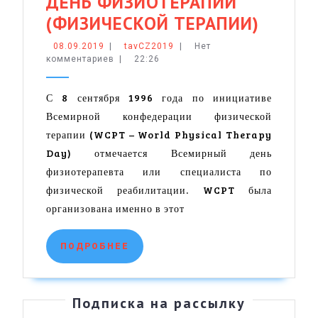
ДЕНЬ ФИЗИОТЕРАПИИ
Медиц
(ФИЗИЧЕСКОЙ ТЕРАПИИ)
календ
08.09.2019
tavCZ2019
08.09.2019
|
tavCZ2019
|
Нет
комментариев
|
22:26
8
сентяб
С 8 сентября 1996 года по инициативе
–
Всемирной конфедерации физической
ВСЕМ
терапии (WCPT – World Physical Therapy
ДЕНЬ
Day) отмечается Всемирный день
ФИЗИО
физиотерапевта или специалиста по
(ФИЗИ
физической реабилитации. WCPT была
организована именно в этот
ТЕРАП
ПОДРОБНЕЕ
ПОДРОБНЕЕ
Подписка на рассылку