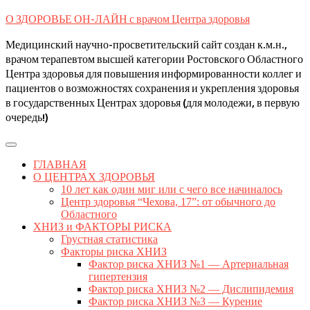
Skip
О ЗДОРОВЬЕ ОН-ЛАЙН с врачом Центра здоровья
to
content
Медицинский научно-просветительский сайт создан к.м.н.,
врачом терапевтом высшей категории Ростовского Областного
Центра здоровья для повышения информированности коллег и
пациентов о возможностях сохранения и укрепления здоровья
в государственных Центрах здоровья (для молодежи, в первую
очередь!)
Open
Button
ГЛАВНАЯ
О ЦЕНТРАХ ЗДОРОВЬЯ
10 лет как один миг или с чего все начиналось
Центр здоровья “Чехова, 17”: от обычного до
Областного
ХНИЗ и ФАКТОРЫ РИСКА
Грустная статистика
Факторы риска ХНИЗ
Фактор риска ХНИЗ №1 — Артериальная
гипертензия
Фактор риска ХНИЗ №2 — Дислипидемия
Фактор риска ХНИЗ №3 — Курение