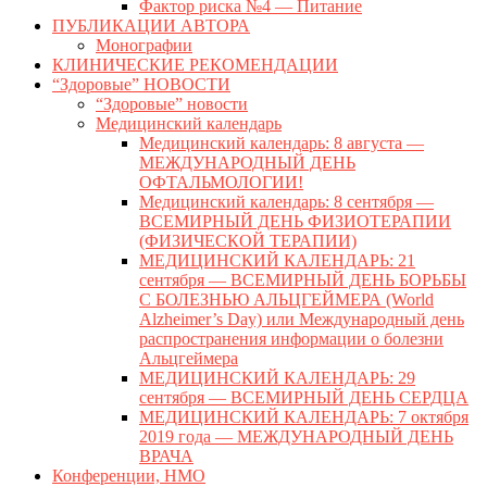
Фактор риска №4 — Питание
ПУБЛИКАЦИИ АВТОРА
Монографии
КЛИНИЧЕСКИЕ РЕКОМЕНДАЦИИ
“Здоровые” НОВОСТИ
“Здоровые” новости
Медицинский календарь
Медицинский календарь: 8 августа —
МЕЖДУНАРОДНЫЙ ДЕНЬ
ОФТАЛЬМОЛОГИИ!
Медицинский календарь: 8 сентября —
ВСЕМИРНЫЙ ДЕНЬ ФИЗИОТЕРАПИИ
(ФИЗИЧЕСКОЙ ТЕРАПИИ)
МЕДИЦИНСКИЙ КАЛЕНДАРЬ: 21
сентября — ВСЕМИРНЫЙ ДЕНЬ БОРЬБЫ
С БОЛЕЗНЬЮ АЛЬЦГЕЙМЕРА (World
Alzheimer’s Day) или Международный день
распространения информации о болезни
Альцгеймера
МЕДИЦИНСКИЙ КАЛЕНДАРЬ: 29
сентября — ВСЕМИРНЫЙ ДЕНЬ СЕРДЦА
МЕДИЦИНСКИЙ КАЛЕНДАРЬ: 7 октября
2019 года — МЕЖДУНАРОДНЫЙ ДЕНЬ
ВРАЧА
Конференции, НМО