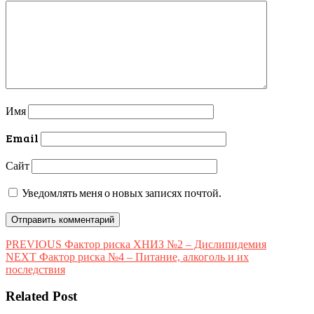
Имя
Email
Сайт
Уведомлять меня о новых записях почтой.
Навигация
Предыдущая
PREVIOUS
Фактор риска ХНИЗ №2 – Дислипидемия
Следующая
запись:
NEXT
Фактор риска №4 – Питание, алкоголь и их
по
запись:
последствия
записям
Related Post