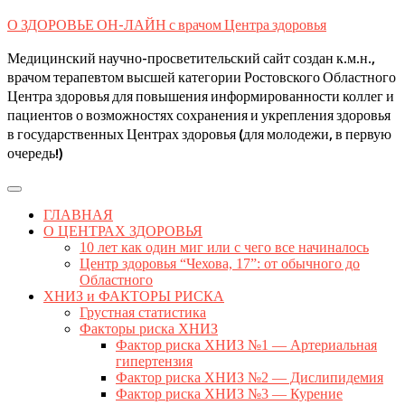
Skip
О ЗДОРОВЬЕ ОН-ЛАЙН с врачом Центра здоровья
to
content
Медицинский научно-просветительский сайт создан к.м.н.,
врачом терапевтом высшей категории Ростовского Областного
Центра здоровья для повышения информированности коллег и
пациентов о возможностях сохранения и укрепления здоровья
в государственных Центрах здоровья (для молодежи, в первую
очередь!)
Open
Button
ГЛАВНАЯ
О ЦЕНТРАХ ЗДОРОВЬЯ
10 лет как один миг или с чего все начиналось
Центр здоровья “Чехова, 17”: от обычного до
Областного
ХНИЗ и ФАКТОРЫ РИСКА
Грустная статистика
Факторы риска ХНИЗ
Фактор риска ХНИЗ №1 — Артериальная
гипертензия
Фактор риска ХНИЗ №2 — Дислипидемия
Фактор риска ХНИЗ №3 — Курение