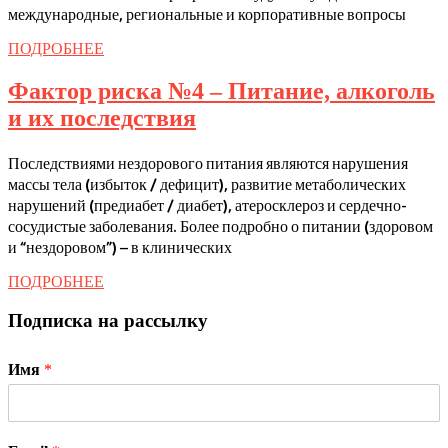
–
международные, региональные и корпоративные вопросы
НЕДЕЛЯ
ПОДРОБНЕЕ
ПОДРОБНЕЕ
ТЕХНОЛОГИЙ
УКРЕПЛЕНИЯ
Фактор риска №4 – Питание, алкоголь
ОБЩЕСТВЕННОГО
Фактор
и их последствия
ЗДОРОВЬЯ
риска
Последствиями нездорового питания являются нарушения
№4
массы тела (избыток / дефицит), развитие метаболических
–
нарушений (предиабет / диабет), атеросклероз и сердечно-
Питание,
сосудистые заболевания. Более подробно о питании (здоровом
и “нездоровом”) – в клинических
алкоголь
и
ПОДРОБНЕЕ
ПОДРОБНЕЕ
их
Подписка на рассылку
последствия
Имя
*