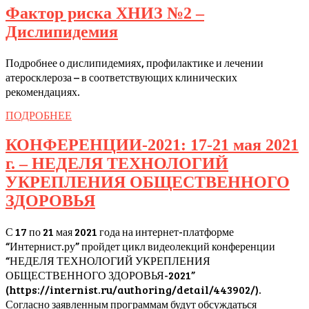
Фактор риска ХНИЗ №2 –
Фактор
Дислипидемия
риска
Подробнее о дислипидемиях, профилактике и лечении
ХНИЗ
атеросклероза – в соответствующих клинических
№2
рекомендациях.
–
ПОДРОБНЕЕ
ПОДРОБНЕЕ
Дислипидемия
КОНФЕРЕНЦИИ-2021: 17-21 мая 2021
г. – НЕДЕЛЯ ТЕХНОЛОГИЙ
УКРЕПЛЕНИЯ ОБЩЕСТВЕННОГО
КОНФЕРЕНЦИИ-2021:
ЗДОРОВЬЯ
17-
С 17 по 21 мая 2021 года на интернет-платформе
21
“Интернист.ру” пройдет цикл видеолекций конференции
мая
“НЕДЕЛЯ ТЕХНОЛОГИЙ УКРЕПЛЕНИЯ
2021
ОБЩЕСТВЕННОГО ЗДОРОВЬЯ-2021”
(https://internist.ru/authoring/detail/443902/).
г.
Согласно заявленным программам будут обсуждаться