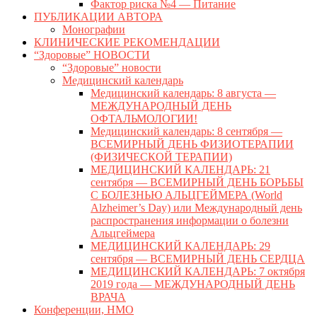
Фактор риска №4 — Питание
ПУБЛИКАЦИИ АВТОРА
Монографии
КЛИНИЧЕСКИЕ РЕКОМЕНДАЦИИ
“Здоровые” НОВОСТИ
“Здоровые” новости
Медицинский календарь
Медицинский календарь: 8 августа —
МЕЖДУНАРОДНЫЙ ДЕНЬ
ОФТАЛЬМОЛОГИИ!
Медицинский календарь: 8 сентября —
ВСЕМИРНЫЙ ДЕНЬ ФИЗИОТЕРАПИИ
(ФИЗИЧЕСКОЙ ТЕРАПИИ)
МЕДИЦИНСКИЙ КАЛЕНДАРЬ: 21
сентября — ВСЕМИРНЫЙ ДЕНЬ БОРЬБЫ
С БОЛЕЗНЬЮ АЛЬЦГЕЙМЕРА (World
Alzheimer’s Day) или Международный день
распространения информации о болезни
Альцгеймера
МЕДИЦИНСКИЙ КАЛЕНДАРЬ: 29
сентября — ВСЕМИРНЫЙ ДЕНЬ СЕРДЦА
МЕДИЦИНСКИЙ КАЛЕНДАРЬ: 7 октября
2019 года — МЕЖДУНАРОДНЫЙ ДЕНЬ
ВРАЧА
Конференции, НМО