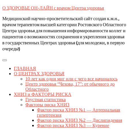
Skip
О ЗДОРОВЬЕ ОН-ЛАЙН с врачом Центра здоровья
to
content
Медицинский научно-просветительский сайт создан к.м.н.,
врачом терапевтом высшей категории Ростовского Областного
Центра здоровья для повышения информированности коллег и
пациентов о возможностях сохранения и укрепления здоровья
в государственных Центрах здоровья (для молодежи, в первую
очередь!)
Open
Button
ГЛАВНАЯ
О ЦЕНТРАХ ЗДОРОВЬЯ
10 лет как один миг или с чего все начиналось
Центр здоровья “Чехова, 17”: от обычного до
Областного
ХНИЗ и ФАКТОРЫ РИСКА
Грустная статистика
Факторы риска ХНИЗ
Фактор риска ХНИЗ №1 — Артериальная
гипертензия
Фактор риска ХНИЗ №2 — Дислипидемия
Фактор риска ХНИЗ №3 — Курение