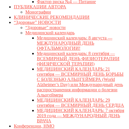
Фактор риска №4 — Питание
ПУБЛИКАЦИИ АВТОРА
Монографии
КЛИНИЧЕСКИЕ РЕКОМЕНДАЦИИ
“Здоровые” НОВОСТИ
“Здоровые” новости
Медицинский календарь
Медицинский календарь: 8 августа —
МЕЖДУНАРОДНЫЙ ДЕНЬ
ОФТАЛЬМОЛОГИИ!
Медицинский календарь: 8 сентября —
ВСЕМИРНЫЙ ДЕНЬ ФИЗИОТЕРАПИИ
(ФИЗИЧЕСКОЙ ТЕРАПИИ)
МЕДИЦИНСКИЙ КАЛЕНДАРЬ: 21
сентября — ВСЕМИРНЫЙ ДЕНЬ БОРЬБЫ
С БОЛЕЗНЬЮ АЛЬЦГЕЙМЕРА (World
Alzheimer’s Day) или Международный день
распространения информации о болезни
Альцгеймера
МЕДИЦИНСКИЙ КАЛЕНДАРЬ: 29
сентября — ВСЕМИРНЫЙ ДЕНЬ СЕРДЦА
МЕДИЦИНСКИЙ КАЛЕНДАРЬ: 7 октября
2019 года — МЕЖДУНАРОДНЫЙ ДЕНЬ
ВРАЧА
Конференции, НМО