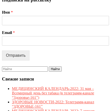
с
РАК
Имя
*
МО
ЖЕ
(окт
Email
*
–
меся
пов
Отправить
осве
в
Search
отн
for:
рака
Свежие записи
моло
МЕДИЦИНСКИЙ КАЛЕНДАРЬ-2022: 31 мая –
желе
Всемирный день без табака (в телеграмм-канале
“Здоровье-161”)
ЗДОРОВЫЕ НОВОСТИ-2022: Телеграмм-канал
“ЗДОРОВЬЕ-161”
МЕДИЦИНСКИЙ КАЛЕНДАРЬ-2022: 7 апреля –