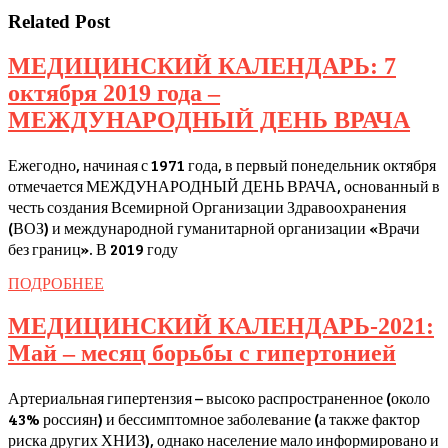
Related Post
МЕДИЦИНСКИЙ КАЛЕНДАРЬ: 7
октября 2019 года –
МЕ
МЕЖДУНАРОДНЫЙ ДЕНЬ ВРАЧА
КА
Ежегодно, начиная с 1971 года, в первый понедельник октября
7
отмечается МЕЖДУНАРОДНЫЙ ДЕНЬ ВРАЧА, основанный в
окт
честь создания Всемирной Организации Здравоохранения
201
(ВОЗ) и международной гуманитарной организации «Врачи
без границ». В 2019 году
год
–
ПОДРОБНЕЕ
ПОДРОБНЕЕ
МЕ
МЕДИЦИНСКИЙ КАЛЕНДАРЬ-2021:
ДЕ
МЕ
Май – месяц борьбы с гипертонией
ВР
КАЛ
Артериальная гипертензия – высоко распространенное (около
Май
43% россиян) и бессимптомное заболевание (а также фактор
–
риска других ХНИЗ), однако население мало информировано и