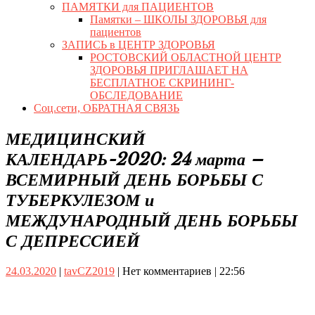
ПАМЯТКИ для ПАЦИЕНТОВ
Памятки – ШКОЛЫ ЗДОРОВЬЯ для
пациентов
ЗАПИСЬ в ЦЕНТР ЗДОРОВЬЯ
РОСТОВСКИЙ ОБЛАСТНОЙ ЦЕНТР
ЗДОРОВЬЯ ПРИГЛАШАЕТ НА
БЕСПЛАТНОЕ СКРИНИНГ-
ОБСЛЕДОВАНИЕ
Соц.сети, ОБРАТНАЯ СВЯЗЬ
Close
МЕДИЦИНСКИЙ
Button
КАЛЕНДАРЬ-2020: 24 марта –
ВСЕМИРНЫЙ ДЕНЬ БОРЬБЫ С
ТУБЕРКУЛЕЗОМ и
МЕЖДУНАРОДНЫЙ ДЕНЬ БОРЬБЫ
С ДЕПРЕССИЕЙ
24.03.2020
tavCZ2019
24.03.2020
|
tavCZ2019
|
Нет комментариев
|
22:56