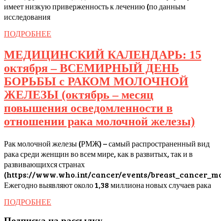
меся
имеет низкую приверженность к лечению (по данным
исследования
бор
с
ПОДРОБНЕЕ
ПОДРОБНЕЕ
гипе
МЕДИЦИНСКИЙ КАЛЕНДАРЬ: 15
октября – ВСЕМИРНЫЙ ДЕНЬ
БОРЬБЫ с РАКОМ МОЛОЧНОЙ
ЖЕЛЕЗЫ (октябрь – месяц
повышения осведомленности в
МЕ
отношении рака молочной железы)
КАЛ
Рак молочной железы (РМЖ) – самый распространенный вид
15
рака среди женщин во всем мире, как в развитых, так и в
октя
развивающихся странах
–
(https://www.who.int/cancer/events/breast_cancer_mo
Ежегодно выявляют около 1,38 миллиона новых случаев рака
ВС
ДЕН
ПОДРОБНЕЕ
ПОДРОБНЕЕ
БОР
Подписка на рассылку