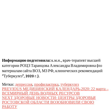
Информацию подготовила:
к.м.н., врач-терапевт высшей
категории РОЦЗ Таранцова Александра Владимировна (по
материалам сайта ВОЗ, МЗ РФ, клинических рекомендаций
“Туберкулез”, 2020 г.).
Метки:
депрессия
,
профилактика
,
туберкулез
Навигация
Предыдущая
PREVIOUS
МЕДИЦИНСКИЙ КАЛЕНДАРЬ-2020: 22 марта –
запись:
ВСЕМИРНЫЙ ДЕНЬ ВОДНЫХ РЕСУРСОВ
по
Следующая
NEXT
ЗДОРОВЫЕ НОВОСТИ: ЦЕНТРЫ ЗДОРОВЬЯ
записям
запись:
РОСТОВСКОЙ ОБЛАСТИ ВОЗОБНОВИЛИ СВОЮ
РАБОТУ