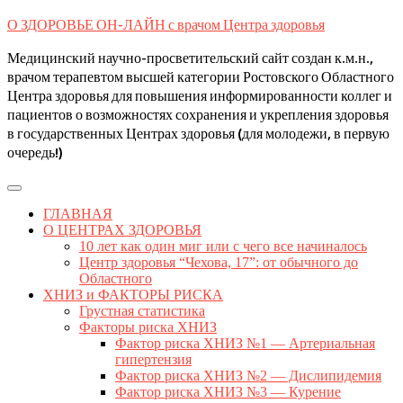
Skip
О ЗДОРОВЬЕ ОН-ЛАЙН с врачом Центра здоровья
to
content
Медицинский научно-просветительский сайт создан к.м.н.,
врачом терапевтом высшей категории Ростовского Областного
Центра здоровья для повышения информированности коллег и
пациентов о возможностях сохранения и укрепления здоровья
в государственных Центрах здоровья (для молодежи, в первую
очередь!)
Open
Button
ГЛАВНАЯ
О ЦЕНТРАХ ЗДОРОВЬЯ
10 лет как один миг или с чего все начиналось
Центр здоровья “Чехова, 17”: от обычного до
Областного
ХНИЗ и ФАКТОРЫ РИСКА
Грустная статистика
Факторы риска ХНИЗ
Фактор риска ХНИЗ №1 — Артериальная
гипертензия
Фактор риска ХНИЗ №2 — Дислипидемия
Фактор риска ХНИЗ №3 — Курение