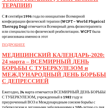
Медицинский
ТЕРАПИИ)
календарь:
С 8 сентября 1996 года по инициативе Всемирной
8
конфедерации физической терапии (WCPT – World Physical
сентября
Therapy Day) отмечается Всемирный день физиотерапевта
–
или специалиста по физической реабилитации. WCPT была
организована именно в этот
ВСЕМИРНЫЙ
ДЕНЬ
ПОДРОБНЕЕ
ПОДРОБНЕЕ
ФИЗИОТЕРАПИИ
МЕДИЦИНСКИЙ КАЛЕНДАРЬ-2020:
(ФИЗИЧЕСКОЙ
24 марта – ВСЕМИРНЫЙ ДЕНЬ
ТЕРАПИИ)
БОРЬБЫ С ТУБЕРКУЛЕЗОМ и
МЕЖДУНАРОДНЫЙ ДЕНЬ БОРЬБЫ
МЕДИЦИНСКИЙ
С ДЕПРЕССИЕЙ
КАЛЕНДАРЬ-2020:
Ежегодно, 24 марта отмечается ВСЕМИРНЫЙ ДЕНЬ БОРЬБЫ
24
С ТУБЕРКУЛЕЗОМ, учрежденный в 1982 году и
марта
приуроченный ВОЗ и Международным союзом борьбы с
–
туберкулезом и легочными заболеваниями к 100-летию со дня