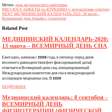
Метки:
день медицинского работника
Навигация
Предыдущая
PREVIOUS
АНКЕТЫ по КУРЕНИЮ (с результатами ответов)
Следующая
запись:
NEXT
МЕДИЦИНСКИЙ КАЛЕНДАРЬ-2021: 28 июля –
по
запись:
Всемирный день борьбы с гепатитом
записям
Related Post
МЕДИЦИНСКИЙ КАЛЕНДАРЬ-2020:
М
13 марта – ВСЕМИРНЫЙ ДЕНЬ СНА
К
Ежегодно, начиная с 2008 года, в пятницу перед днем
1
весеннего равноденствия (нет фиксированной даты)
м
отмечается Всемирный день сна, инициированный
–
Международным комитетом дня сна в международной
ассоциации медицины сна. В 2020
В
Д
ПОДРОБНЕЕ
ПОДРОБНЕЕ
С
Медицинский календарь: 8 сентября –
ВСЕМИРНЫЙ ДЕНЬ
ФИЗИОТЕРАПИИ (ФИЗИЧЕСКОЙ