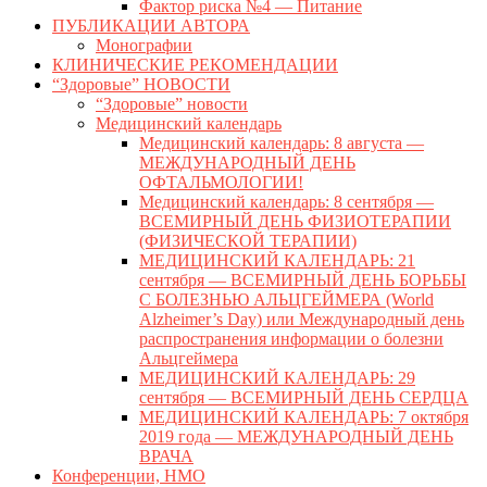
Фактор риска №4 — Питание
ПУБЛИКАЦИИ АВТОРА
Монографии
КЛИНИЧЕСКИЕ РЕКОМЕНДАЦИИ
“Здоровые” НОВОСТИ
“Здоровые” новости
Медицинский календарь
Медицинский календарь: 8 августа —
МЕЖДУНАРОДНЫЙ ДЕНЬ
ОФТАЛЬМОЛОГИИ!
Медицинский календарь: 8 сентября —
ВСЕМИРНЫЙ ДЕНЬ ФИЗИОТЕРАПИИ
(ФИЗИЧЕСКОЙ ТЕРАПИИ)
МЕДИЦИНСКИЙ КАЛЕНДАРЬ: 21
сентября — ВСЕМИРНЫЙ ДЕНЬ БОРЬБЫ
С БОЛЕЗНЬЮ АЛЬЦГЕЙМЕРА (World
Alzheimer’s Day) или Международный день
распространения информации о болезни
Альцгеймера
МЕДИЦИНСКИЙ КАЛЕНДАРЬ: 29
сентября — ВСЕМИРНЫЙ ДЕНЬ СЕРДЦА
МЕДИЦИНСКИЙ КАЛЕНДАРЬ: 7 октября
2019 года — МЕЖДУНАРОДНЫЙ ДЕНЬ
ВРАЧА
Конференции, НМО