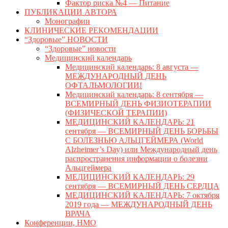
Фактор риска №4 — Питание
ПУБЛИКАЦИИ АВТОРА
Монографии
КЛИНИЧЕСКИЕ РЕКОМЕНДАЦИИ
“Здоровые” НОВОСТИ
“Здоровые” новости
Медицинский календарь
Медицинский календарь: 8 августа —
МЕЖДУНАРОДНЫЙ ДЕНЬ
ОФТАЛЬМОЛОГИИ!
Медицинский календарь: 8 сентября —
ВСЕМИРНЫЙ ДЕНЬ ФИЗИОТЕРАПИИ
(ФИЗИЧЕСКОЙ ТЕРАПИИ)
МЕДИЦИНСКИЙ КАЛЕНДАРЬ: 21
сентября — ВСЕМИРНЫЙ ДЕНЬ БОРЬБЫ
С БОЛЕЗНЬЮ АЛЬЦГЕЙМЕРА (World
Alzheimer’s Day) или Международный день
распространения информации о болезни
Альцгеймера
МЕДИЦИНСКИЙ КАЛЕНДАРЬ: 29
сентября — ВСЕМИРНЫЙ ДЕНЬ СЕРДЦА
МЕДИЦИНСКИЙ КАЛЕНДАРЬ: 7 октября
2019 года — МЕЖДУНАРОДНЫЙ ДЕНЬ
ВРАЧА
Конференции, НМО