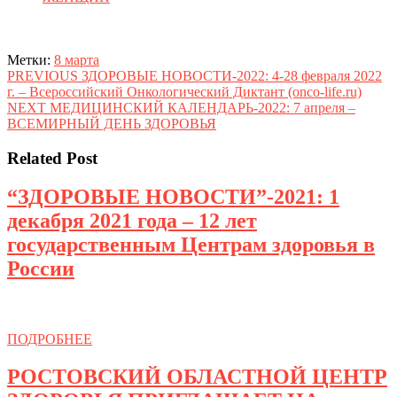
Метки:
8 марта
Навигация
Предыдущая
PREVIOUS
ЗДОРОВЫЕ НОВОСТИ-2022: 4-28 февраля 2022
запись:
г. – Всероссийский Онкологический Диктант (onco-life.ru)
по
Следующая
NEXT
МЕДИЦИНСКИЙ КАЛЕНДАРЬ-2022: 7 апреля –
записям
запись:
ВСЕМИРНЫЙ ДЕНЬ ЗДОРОВЬЯ
Related Post
“ЗДОРОВЫЕ НОВОСТИ”-2021: 1
декабря 2021 года – 12 лет
государственным Центрам здоровья в
“ЗДОРОВЫЕ
России
НОВОСТИ”-2021:
1
декабря
ПОДРОБНЕЕ
ПОДРОБНЕЕ
2021
РОСТОВСКИЙ ОБЛАСТНОЙ ЦЕНТР
года