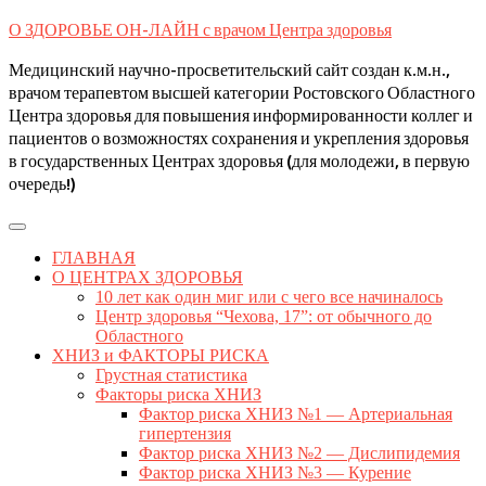
Skip
О ЗДОРОВЬЕ ОН-ЛАЙН с врачом Центра здоровья
to
content
Медицинский научно-просветительский сайт создан к.м.н.,
врачом терапевтом высшей категории Ростовского Областного
Центра здоровья для повышения информированности коллег и
пациентов о возможностях сохранения и укрепления здоровья
в государственных Центрах здоровья (для молодежи, в первую
очередь!)
Open
Button
ГЛАВНАЯ
О ЦЕНТРАХ ЗДОРОВЬЯ
10 лет как один миг или с чего все начиналось
Центр здоровья “Чехова, 17”: от обычного до
Областного
ХНИЗ и ФАКТОРЫ РИСКА
Грустная статистика
Факторы риска ХНИЗ
Фактор риска ХНИЗ №1 — Артериальная
гипертензия
Фактор риска ХНИЗ №2 — Дислипидемия
Фактор риска ХНИЗ №3 — Курение