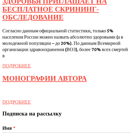
ЗДОРОВЬЯ ПРИГЛАШАЕТ НА
–
БЕСПЛАТНОЕ СКРИНИНГ-
12
РОСТОВСКИЙ
ОБСЛЕДОВАНИЕ
лет
ОБЛАСТНОЙ
государственным
Согласно данным официальной статистики, только 5%
ЦЕНТР
Центрам
населения России можно назвать абсолютно здоровыми (а в
ЗДОРОВЬЯ
молодежной популяции – до 20%). По данным Всемирной
здоровья
ПРИГЛАШАЕТ
организации здравоохранения (ВОЗ), более 70% всех смертей
в
в
НА
России
БЕСПЛАТНОЕ
ПОДРОБНЕЕ
ПОДРОБНЕЕ
СКРИНИНГ-
МОНОГРАФ
МОНОГРАФИИ АВТОРА
ОБСЛЕДОВАНИЕ
АВТОРА
ПОДРОБНЕЕ
ПОДРОБНЕЕ
Подписка на рассылку
Имя
*