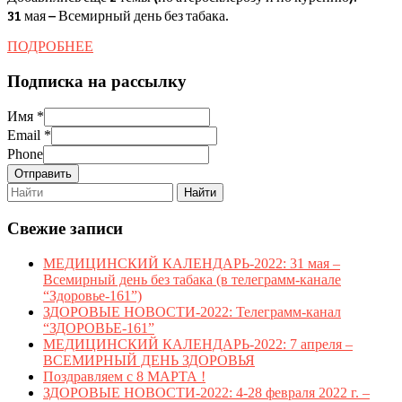
31 мая – Всемирный день без табака.
день
без
ПОДРОБНЕЕ
ПОДРОБНЕЕ
табак
Подписка на рассылку
(в
телег
Имя
*
Email
*
кана
Phone
“Здор
Отправить
Search
for:
Свежие записи
МЕДИЦИНСКИЙ КАЛЕНДАРЬ-2022: 31 мая –
Всемирный день без табака (в телеграмм-канале
“Здоровье-161”)
ЗДОРОВЫЕ НОВОСТИ-2022: Телеграмм-канал
“ЗДОРОВЬЕ-161”
МЕДИЦИНСКИЙ КАЛЕНДАРЬ-2022: 7 апреля –
ВСЕМИРНЫЙ ДЕНЬ ЗДОРОВЬЯ
Поздравляем с 8 МАРТА !
ЗДОРОВЫЕ НОВОСТИ-2022: 4-28 февраля 2022 г. –