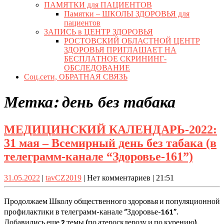
ПАМЯТКИ для ПАЦИЕНТОВ
Памятки – ШКОЛЫ ЗДОРОВЬЯ для
пациентов
ЗАПИСЬ в ЦЕНТР ЗДОРОВЬЯ
РОСТОВСКИЙ ОБЛАСТНОЙ ЦЕНТР
ЗДОРОВЬЯ ПРИГЛАШАЕТ НА
БЕСПЛАТНОЕ СКРИНИНГ-
ОБСЛЕДОВАНИЕ
Соц.сети, ОБРАТНАЯ СВЯЗЬ
Close
Метка:
день без табака
Button
МЕДИЦИНСКИЙ КАЛЕНДАРЬ-2022:
31 мая – Всемирный день без табака (в
МЕД
телеграмм-канале “Здоровье-161”)
КАЛЕ
31.05.2022
tavCZ2019
31.05.2022
|
tavCZ2019
|
Нет комментариев
|
21:51
31
мая
Продолжаем Школу общественного здоровья и популяционной
–
профилактики в телеграмм-канале “Здоровье-161”.
Добавились еще 2 темы (по атеросклерозу и по курению).
Всем