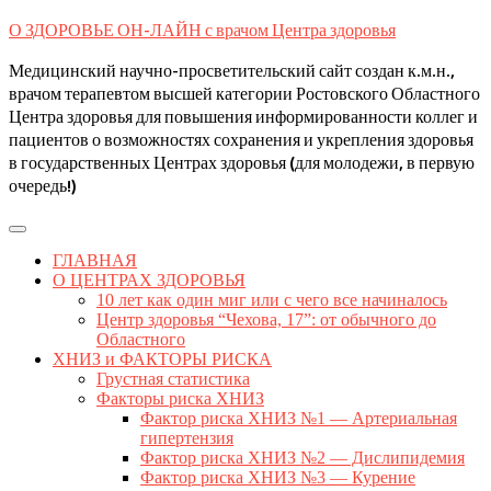
Skip
О ЗДОРОВЬЕ ОН-ЛАЙН с врачом Центра здоровья
to
content
Медицинский научно-просветительский сайт создан к.м.н.,
врачом терапевтом высшей категории Ростовского Областного
Центра здоровья для повышения информированности коллег и
пациентов о возможностях сохранения и укрепления здоровья
в государственных Центрах здоровья (для молодежи, в первую
очередь!)
Open
Button
ГЛАВНАЯ
О ЦЕНТРАХ ЗДОРОВЬЯ
10 лет как один миг или с чего все начиналось
Центр здоровья “Чехова, 17”: от обычного до
Областного
ХНИЗ и ФАКТОРЫ РИСКА
Грустная статистика
Факторы риска ХНИЗ
Фактор риска ХНИЗ №1 — Артериальная
гипертензия
Фактор риска ХНИЗ №2 — Дислипидемия
Фактор риска ХНИЗ №3 — Курение