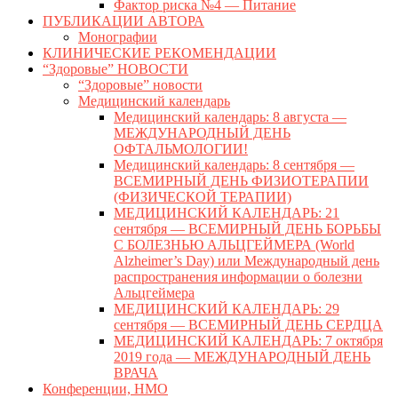
Фактор риска №4 — Питание
ПУБЛИКАЦИИ АВТОРА
Монографии
КЛИНИЧЕСКИЕ РЕКОМЕНДАЦИИ
“Здоровые” НОВОСТИ
“Здоровые” новости
Медицинский календарь
Медицинский календарь: 8 августа —
МЕЖДУНАРОДНЫЙ ДЕНЬ
ОФТАЛЬМОЛОГИИ!
Медицинский календарь: 8 сентября —
ВСЕМИРНЫЙ ДЕНЬ ФИЗИОТЕРАПИИ
(ФИЗИЧЕСКОЙ ТЕРАПИИ)
МЕДИЦИНСКИЙ КАЛЕНДАРЬ: 21
сентября — ВСЕМИРНЫЙ ДЕНЬ БОРЬБЫ
С БОЛЕЗНЬЮ АЛЬЦГЕЙМЕРА (World
Alzheimer’s Day) или Международный день
распространения информации о болезни
Альцгеймера
МЕДИЦИНСКИЙ КАЛЕНДАРЬ: 29
сентября — ВСЕМИРНЫЙ ДЕНЬ СЕРДЦА
МЕДИЦИНСКИЙ КАЛЕНДАРЬ: 7 октября
2019 года — МЕЖДУНАРОДНЫЙ ДЕНЬ
ВРАЧА
Конференции, НМО