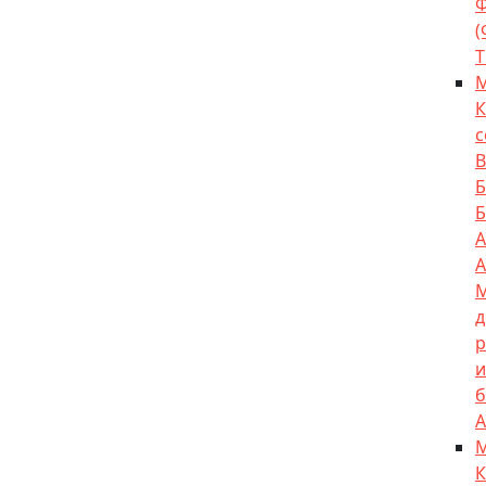
Т
К
с
А
A
д
р
и
б
А
К