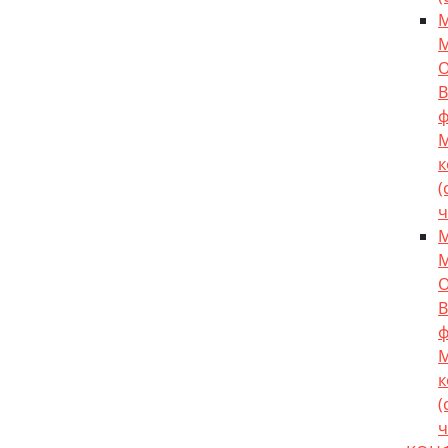
М
О
В
ф
к
(
ч
М
О
В
ф
к
(
ч