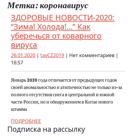
Метка:
коронавирус
Close
Button
ЗДОРОВЫЕ НОВОСТИ-2020:
“Зима! Холода!…” Как
уберечься от коварного
ЗДОРОВЫЕ
вируса
НОВОСТИ-2020:
26.01.2020
tavCZ2019
26.01.2020
|
tavCZ2019
|
Нет комментариев
|
“Зима!
16:57
Холода!…”
Как
Январь 2020 года отличается от предыдущих годов
своей аномальностью и атипичностью не только из-за
уберечься
полного отсутствия снега в центральной и южной
от
части России, но и обнаружением в Китае нового
коварного
штамма
вируса
ПОДРОБНЕЕ
ПОДРОБНЕЕ
Подписка на рассылку