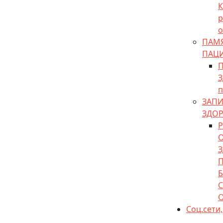
К
р
о
ПАМЯ
ПАЦ
П
З
п
ЗАПИ
ЗДО
С
Соц.сети