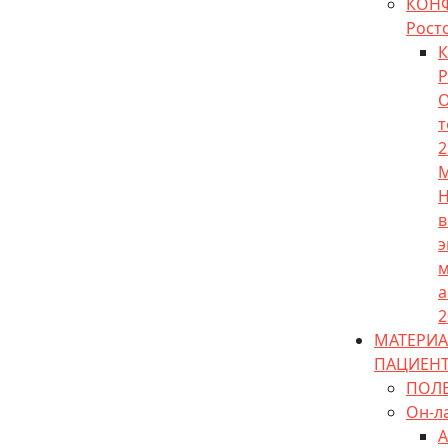
КОН
Рост
К
Р
О
т
2
М
Н
в
э
м
а
2
МАТЕРИА
ПАЦИЕН
ПОЛ
Он-л
А