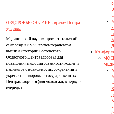
с
О ЗДОРОВЬЕ ОН-ЛАЙН с врачом Центра
К
здоровья
о
Медицинский научно-просветительский
сайт создан к.м.н., врачом терапевтом
Д
высшей категории Ростовского
Конфере
Областного Центра здоровья для
МОС
повышения информированности коллег и
МЕДИ
пациентов о возможностях сохранения и
укрепления здоровья в государственных
М
Центрах здоровья (для молодежи, в первую
О
очередь!)
В
ф
к
(