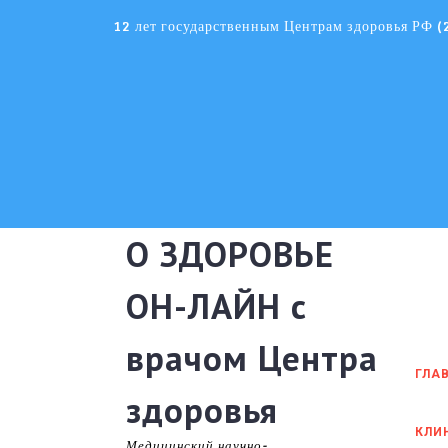
Skip
12 лет государственным Центрам здоровья РФ 
to
content
О ЗДОРОВЬЕ
ОН-ЛАЙН с
врачом Центра
ГЛА
здоровья
КЛИ
Медицинский научно-