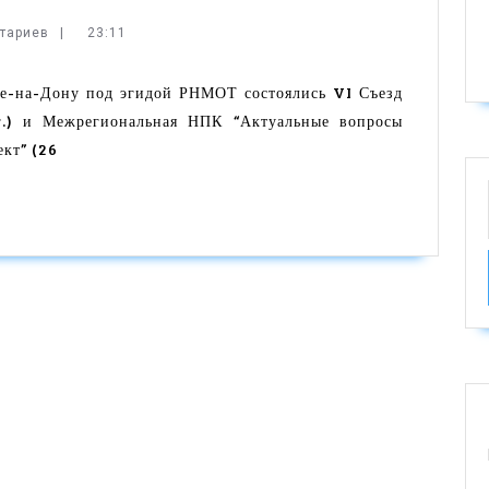
нтариев
|
23:11
-
ове-на-Дону под эгидой РНМОТ состоялись VI Съезд
г.) и Межрегиональная НПК “Актуальные вопросы
кт” (26
тов