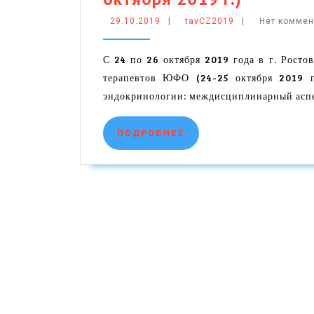
в
29.10.2019
tavCZ2019
29.10.2019
|
tavCZ2019
|
Нет комме
г.
Ростове
С 24 по 26 октября 2019 года в г. Рост
терапевтов ЮФО (24-25 октября 2019 
на-
эндокринологии: междисциплинарный аспе
Дону:
Обзор
ПОДРОБНЕЕ
ПОДРОБНЕЕ
VI
Съезда
терапев
ЮФО
(24-
25
октября
2019
г.)