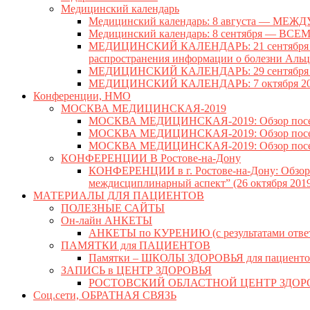
Медицинский календарь
Медицинский календарь: 8 августа — 
Медицинский календарь: 8 сентября —
МЕДИЦИНСКИЙ КАЛЕНДАРЬ: 21 сентября —
распространения информации о болезни Аль
МЕДИЦИНСКИЙ КАЛЕНДАРЬ: 29 сентябр
МЕДИЦИНСКИЙ КАЛЕНДАРЬ: 7 октября 
Конференции, НМО
МОСКВА МЕДИЦИНСКАЯ-2019
МОСКВА МЕДИЦИНСКАЯ-2019: Обзор посещен
МОСКВА МЕДИЦИНСКАЯ-2019: Обзор посещенн
МОСКВА МЕДИЦИНСКАЯ-2019: Обзор посещенн
КОНФЕРЕНЦИИ В Ростове-на-Дону
КОНФЕРЕНЦИИ в г. Ростове-на-Дону: Обзор V
междисциплинарный аспект” (26 октября 2019 
МАТЕРИАЛЫ ДЛЯ ПАЦИЕНТОВ
ПОЛЕЗНЫЕ САЙТЫ
Он-лайн АНКЕТЫ
АНКЕТЫ по КУРЕНИЮ (с результатами отве
ПАМЯТКИ для ПАЦИЕНТОВ
Памятки – ШКОЛЫ ЗДОРОВЬЯ для пациенто
ЗАПИСЬ в ЦЕНТР ЗДОРОВЬЯ
РОСТОВСКИЙ ОБЛАСТНОЙ ЦЕНТР ЗДОР
Соц.сети, ОБРАТНАЯ СВЯЗЬ