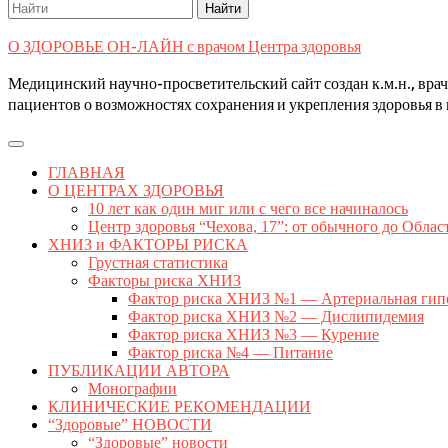
Search
for:
О ЗДОРОВЬЕ ОН-ЛАЙН с врачом Центра здоровья
Медицинский научно-просветительский сайт создан к.м.н., вр
пациентов о возможностях сохранения и укрепления здоровья в 
Open
Button
ГЛАВНАЯ
О ЦЕНТРАХ ЗДОРОВЬЯ
10 лет как один миг или с чего все начиналось
Центр здоровья “Чехова, 17”: от обычного до Облас
ХНИЗ и ФАКТОРЫ РИСКА
Грустная статистика
Факторы риска ХНИЗ
Фактор риска ХНИЗ №1 — Артериальная гип
Фактор риска ХНИЗ №2 — Дислипидемия
Фактор риска ХНИЗ №3 — Курение
Фактор риска №4 — Питание
ПУБЛИКАЦИИ АВТОРА
Монографии
КЛИНИЧЕСКИЕ РЕКОМЕНДАЦИИ
“Здоровые” НОВОСТИ
“Здоровые” новости