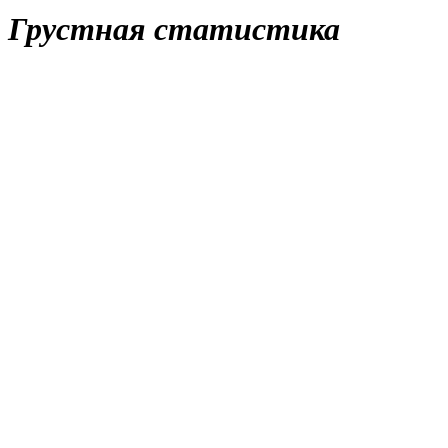
Close
Грустная статистика
Button