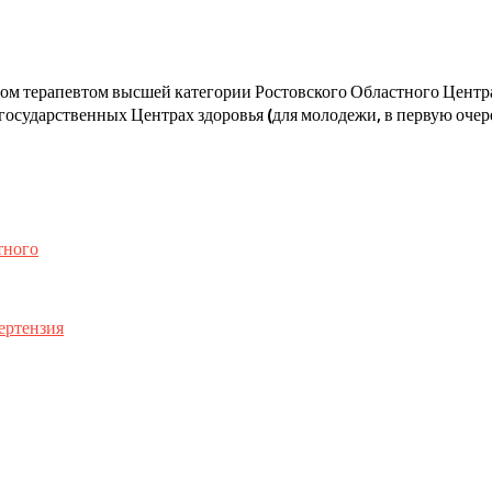
ачом терапевтом высшей категории Ростовского Областного Цент
государственных Центрах здоровья (для молодежи, в первую очере
тного
ертензия