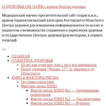
Skip
О ЗДОРОВЬЕ ОН-ЛАЙН с врачом Центра здоровья
to
content
Медицинский научно-просветительский сайт создан к.м.н.,
врачом терапевтом высшей категории Ростовского Областного
Центра здоровья для повышения информированности коллег и
пациентов о возможностях сохранения и укрепления здоровья
в государственных Центрах здоровья (для молодежи, в первую
очередь!)
Open
Button
ГЛАВНАЯ
О ЦЕНТРАХ ЗДОРОВЬЯ
10 лет как один миг или с чего все начиналось
Центр здоровья “Чехова, 17”: от обычного до
Областного
ХНИЗ и ФАКТОРЫ РИСКА
Грустная статистика
Факторы риска ХНИЗ
Фактор риска ХНИЗ №1 — Артериальная
гипертензия
Фактор риска ХНИЗ №2 — Дислипидемия
Фактор риска ХНИЗ №3 — Курение