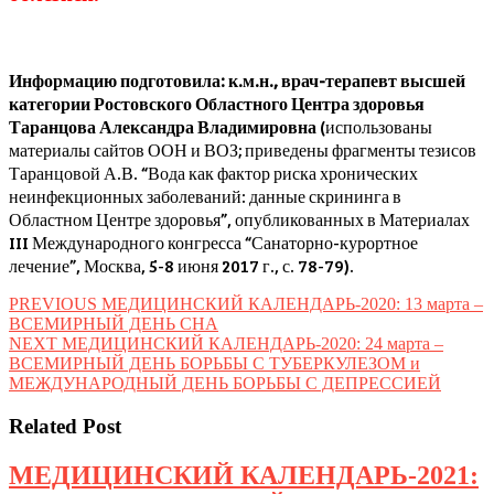
Информацию подготовила: к.м.н., врач-терапевт высшей
категории Ростовского Областного Центра здоровья
Таранцова Александра Владимировна
(использованы
материалы сайтов ООН и ВОЗ; приведены фрагменты тезисов
Таранцовой А.В. “Вода как фактор риска хронических
неинфекционных заболеваний: данные скрининга в
Областном Центре здоровья”, опубликованных в Материалах
III Международного конгресса “Санаторно-курортное
лечение”, Москва, 5-8 июня 2017 г., с. 78-79).
Навигация
Предыдущая
PREVIOUS
МЕДИЦИНСКИЙ КАЛЕНДАРЬ-2020: 13 марта –
запись:
ВСЕМИРНЫЙ ДЕНЬ СНА
по
Следующая
NEXT
МЕДИЦИНСКИЙ КАЛЕНДАРЬ-2020: 24 марта –
записям
запись:
ВСЕМИРНЫЙ ДЕНЬ БОРЬБЫ С ТУБЕРКУЛЕЗОМ и
МЕЖДУНАРОДНЫЙ ДЕНЬ БОРЬБЫ С ДЕПРЕССИЕЙ
Related Post
МЕДИЦИНСКИЙ КАЛЕНДАРЬ-2021: