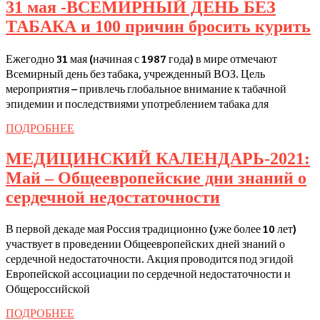
31 мая -ВСЕМИРНЫЙ ДЕНЬ БЕЗ
ТАБАКА и 100 причин бросить курить
Ежегодно 31 мая (начиная с 1987 года) в мире отмечают
3
Всемирный день без табака, учрежденный ВОЗ. Цель
м
мероприятия – привлечь глобальное внимание к табачной
эпидемии и последствиями употреблением табака для
ПОДРОБНЕЕ
ПОДРОБНЕЕ
МЕДИЦИНСКИЙ КАЛЕНДАРЬ-2021:
Май – Общеевропейские дни знаний о
и
МЕДИЦИН
сердечной недостаточности
1
КАЛЕНДАРЬ
п
В первой декаде мая Россия традиционно (уже более 10 лет)
Май
б
участвует в проведении Общеевропейских дней знаний о
–
к
сердечной недостаточности. Акция проводится под эгидой
Общеевропе
Европейской ассоциации по сердечной недостаточности и
Общероссийской
дни
знаний
ПОДРОБНЕЕ
ПОДРОБНЕЕ