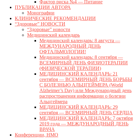
Фактор риска №4 — Питание
ПУБЛИКАЦИИ АВТОРА
Монографии
КЛИНИЧЕСКИЕ РЕКОМЕНДАЦИИ
“Здоровые” НОВОСТИ
“Здоровые” новости
Медицинский календарь
Медицинский календарь: 8 августа —
МЕЖДУНАРОДНЫЙ ДЕНЬ
ОФТАЛЬМОЛОГИИ!
Медицинский календарь: 8 сентября —
ВСЕМИРНЫЙ ДЕНЬ ФИЗИОТЕРАПИИ
(ФИЗИЧЕСКОЙ ТЕРАПИИ)
МЕДИЦИНСКИЙ КАЛЕНДАРЬ: 21
сентября — ВСЕМИРНЫЙ ДЕНЬ БОРЬБЫ
С БОЛЕЗНЬЮ АЛЬЦГЕЙМЕРА (World
Alzheimer’s Day) или Международный день
распространения информации о болезни
Альцгеймера
МЕДИЦИНСКИЙ КАЛЕНДАРЬ: 29
сентября — ВСЕМИРНЫЙ ДЕНЬ СЕРДЦА
МЕДИЦИНСКИЙ КАЛЕНДАРЬ: 7 октября
2019 года — МЕЖДУНАРОДНЫЙ ДЕНЬ
ВРАЧА
Конференции, НМО