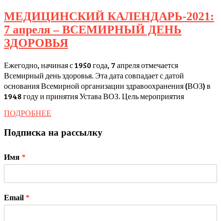
о
МЕДИЦИНСКИЙ КАЛЕНДАРЬ-2021:
сердечной
7 апреля – ВСЕМИРНЫЙ ДЕНЬ
недостаточн
МЕДИЦИНСКИЙ
ЗДОРОВЬЯ
КАЛЕНДАРЬ-2021:
Ежегодно, начиная с 1950 года, 7 апреля отмечается
7
Всемирный день здоровья. Эта дата совпадает с датой
апреля
основания Всемирной организации здравоохранения (ВОЗ) в
–
1948 году и принятия Устава ВОЗ. Цель мероприятия
ВСЕМИРНЫЙ
ПОДРОБНЕЕ
ПОДРОБНЕЕ
ДЕНЬ
Подписка на рассылку
ЗДОРОВЬЯ
Имя
*
Email
*