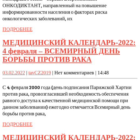
ОНКОДИКТАНТ, направленный на повышение
г
информированности населения о факторах риска
–
онкологических заболеваний, их
ПОДРОБНЕЕ
ПОДРОБНЕЕ
МЕДИЦИНСКИЙ КАЛЕНДАРЬ-2022:
(
4 февраля – ВСЕМИРНЫЙ ДЕНЬ
l
МЕДИЦИНС
БОРЬБЫ ПРОТИВ РАКА
КАЛЕНДАРЬ-
03.02.2022
tavCZ2019
03.02.2022
|
tavCZ2019
|
Нет комментариев
|
14:48
4
февраля
С 4 февраля 2000 года (день подписания Парижской Хартии
–
против рака, провозгласившей необходимость обеспечения
равного доступа к качественной медицинской помощи при
ВСЕМИРНЫ
данном заболевании) ежегодно отмечается Всемирный день
ДЕНЬ
борьбы против рака,
БОРЬБЫ
ПОДРОБНЕЕ
ПОДРОБНЕЕ
ПРОТИВ
РАКА
МЕДИЦИНСКИЙ КАЛЕНДАРЬ-2022: