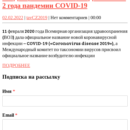
МЕДИЦИН
2 года пандемии COVID-19
КАЛЕНДАРЬ-
02.02.2022
tavCZ2019
02.02.2022
|
tavCZ2019
|
Нет комментариев
|
00:00
2
года
11 февраля 2020 года Всемирная организация здравоохранения
пандемии
(ВОЗ) дала официальное название новой коронавирусной
инфекции – COVID-19 («Coronavirus disease 2019»), а
COVID-
Международный комитет по таксономии вирусов присвоил
19
официальное название возбудителю инфекции
ПОДРОБНЕЕ
ПОДРОБНЕЕ
Подписка на рассылку
Имя
*
Email
*