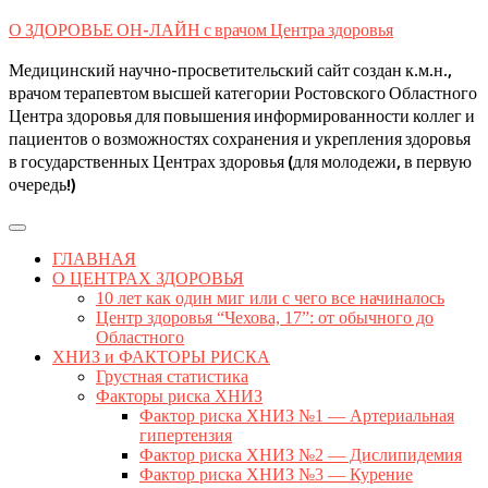
Skip
О ЗДОРОВЬЕ ОН-ЛАЙН с врачом Центра здоровья
to
content
Медицинский научно-просветительский сайт создан к.м.н.,
врачом терапевтом высшей категории Ростовского Областного
Центра здоровья для повышения информированности коллег и
пациентов о возможностях сохранения и укрепления здоровья
в государственных Центрах здоровья (для молодежи, в первую
очередь!)
Open
Button
ГЛАВНАЯ
О ЦЕНТРАХ ЗДОРОВЬЯ
10 лет как один миг или с чего все начиналось
Центр здоровья “Чехова, 17”: от обычного до
Областного
ХНИЗ и ФАКТОРЫ РИСКА
Грустная статистика
Факторы риска ХНИЗ
Фактор риска ХНИЗ №1 — Артериальная
гипертензия
Фактор риска ХНИЗ №2 — Дислипидемия
Фактор риска ХНИЗ №3 — Курение