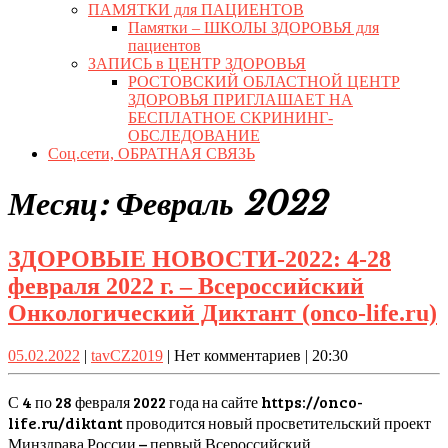
ПАМЯТКИ для ПАЦИЕНТОВ
Памятки – ШКОЛЫ ЗДОРОВЬЯ для
пациентов
ЗАПИСЬ в ЦЕНТР ЗДОРОВЬЯ
РОСТОВСКИЙ ОБЛАСТНОЙ ЦЕНТР
ЗДОРОВЬЯ ПРИГЛАШАЕТ НА
БЕСПЛАТНОЕ СКРИНИНГ-
ОБСЛЕДОВАНИЕ
Соц.сети, ОБРАТНАЯ СВЯЗЬ
Close
Месяц:
Февраль 2022
Button
ЗДОРОВЫЕ НОВОСТИ-2022: 4-28
февраля 2022 г. – Всероссийский
Онкологический Диктант (onco-life.ru)
05.02.2022
tavCZ2019
05.02.2022
|
tavCZ2019
|
Нет комментариев
|
20:30
4
2
С 4 по 28 февраля 2022 года на сайте https://onco-
life.ru/diktant проводится новый просветительский проект
Минздрава России – первый Всероссийский
2