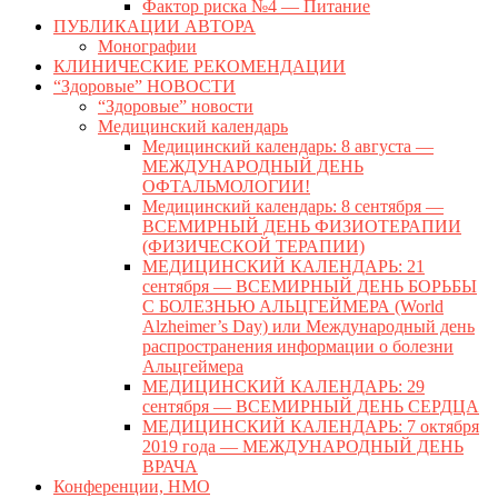
Фактор риска №4 — Питание
ПУБЛИКАЦИИ АВТОРА
Монографии
КЛИНИЧЕСКИЕ РЕКОМЕНДАЦИИ
“Здоровые” НОВОСТИ
“Здоровые” новости
Медицинский календарь
Медицинский календарь: 8 августа —
МЕЖДУНАРОДНЫЙ ДЕНЬ
ОФТАЛЬМОЛОГИИ!
Медицинский календарь: 8 сентября —
ВСЕМИРНЫЙ ДЕНЬ ФИЗИОТЕРАПИИ
(ФИЗИЧЕСКОЙ ТЕРАПИИ)
МЕДИЦИНСКИЙ КАЛЕНДАРЬ: 21
сентября — ВСЕМИРНЫЙ ДЕНЬ БОРЬБЫ
С БОЛЕЗНЬЮ АЛЬЦГЕЙМЕРА (World
Alzheimer’s Day) или Международный день
распространения информации о болезни
Альцгеймера
МЕДИЦИНСКИЙ КАЛЕНДАРЬ: 29
сентября — ВСЕМИРНЫЙ ДЕНЬ СЕРДЦА
МЕДИЦИНСКИЙ КАЛЕНДАРЬ: 7 октября
2019 года — МЕЖДУНАРОДНЫЙ ДЕНЬ
ВРАЧА
Конференции, НМО