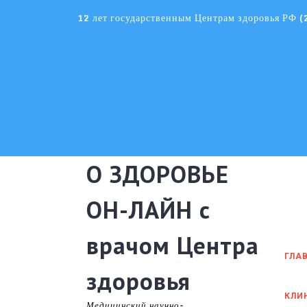
Skip
12 лет государственным Центрам здоровья РФ 
to
content
О ЗДОРОВЬЕ
ОН-ЛАЙН с
врачом Центра
ГЛА
здоровья
КЛИ
Медицинский научно-