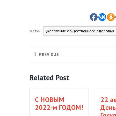
укрепление общественного здоровья
Метки:
Навигация
по
PREVIOUS
записям
Предыдущая
запись:
Related Post
С НОВЫМ
22 а
С
2022-м ГОДОМ!
Ден
НОВЫМ
Госу