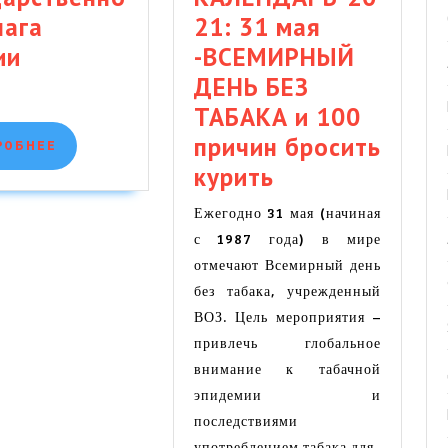
лага
21: 31 мая
22
ии
-ВСЕМИРНЫЙ
августа
ДЕНЬ БЕЗ
–
ТАБАКА и 100
День
причин бросить
ПОДРОБНЕЕ
РОБНЕЕ
Государственного
МЕДИЦИНСКИ
курить
флага
КАЛЕНДАРЬ-2
Ежегодно 31 мая (начиная
России
31
с 1987 года) в мире
мая
отмечают Всемирный день
-ВСЕМИРНЫЙ
без табака, учрежденный
ВОЗ. Цель мероприятия –
ДЕНЬ
привлечь глобальное
БЕЗ
внимание к табачной
ТАБАКА
эпидемии и
и
последствиями
100
употреблением табака для