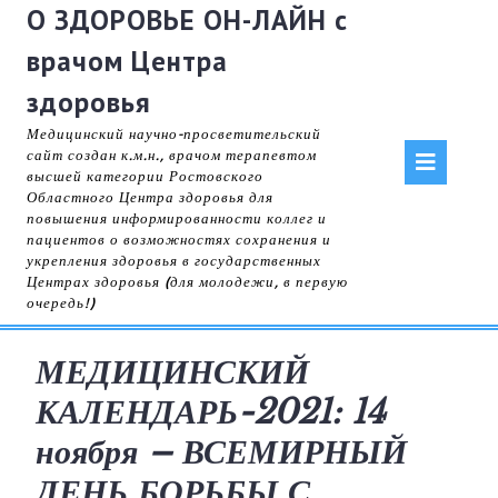
Skip
О ЗДОРОВЬЕ ОН-ЛАЙН с
to
врачом Центра
content
здоровья
Медицинский научно-просветительский
Op
сайт создан к.м.н., врачом терапевтом
высшей категории Ростовского
Областного Центра здоровья для
But
повышения информированности коллег и
пациентов о возможностях сохранения и
укрепления здоровья в государственных
Центрах здоровья (для молодежи, в первую
очередь!)
МЕДИЦИНСКИЙ
КАЛЕНДАРЬ-2021: 14
ноября – ВСЕМИРНЫЙ
ДЕНЬ БОРЬБЫ С