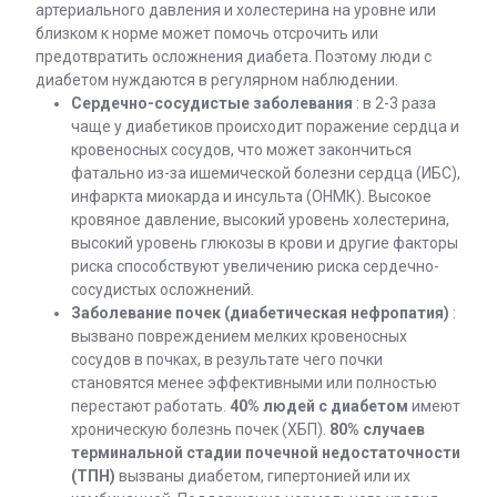
артериального давления и холестерина на уровне или
близком к норме может помочь отсрочить или
предотвратить осложнения диабета. Поэтому люди с
диабетом нуждаются в регулярном наблюдении.
Сердечно-сосудистые заболевания
: в 2-3 раза
чаще у диабетиков происходит поражение сердца и
кровеносных сосудов, что может закончиться
фатально из-за ишемической болезни сердца (ИБС),
инфаркта миокарда и инсульта (ОНМК). Высокое
кровяное давление, высокий уровень холестерина,
высокий уровень глюкозы в крови и другие факторы
риска способствуют увеличению риска сердечно-
сосудистых осложнений.
Заболевание почек (диабетическая нефропатия)
:
вызвано повреждением мелких кровеносных
сосудов в почках, в результате чего почки
становятся менее эффективными или полностью
перестают работать.
40% людей с диабетом
имеют
хроническую болезнь почек (ХБП).
80% случаев
терминальной стадии почечной недостаточности
(ТПН)
вызваны диабетом, гипертонией или их