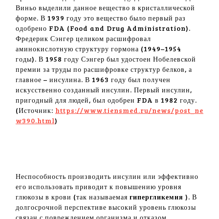
Виньо выделили данное вещество в кристаллической
форме. В 1939 году это вещество было первый раз
одобрено FDA (Food and Drug Administration).
Фредерик Сэнгер целиком расшифровал
аминокислотную структуру гормона (1949–1954
годы). В 1958 году Сэнгер был удостоен Нобелевской
премии за труды по расшифровке структур белков, а
главное – инсулина. В 1963 году был получен
искусственно созданный инсулин. Первый инсулин,
пригодный для людей, был одобрен FDA в 1982 году.
(Источник:
https://www.tiensmed.ru/news/post_ne
w390.html
)
Неспособность производить инсулин или эффективно
его использовать приводит к повышению уровня
глюкозы в крови (так называемая
гипергликемия
). В
долгосрочной перспективе высокий уровень глюкозы
связан с повреждением организма и отказом