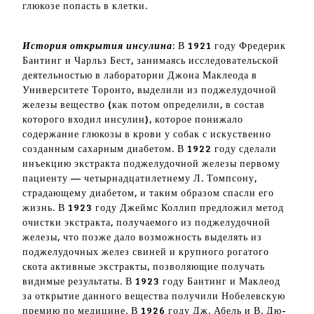
глюкозе попасть в клетки.
История открытия инсулина
: В 1921 году Фредерик
Бантинг и Чарльз Бест, занимаясь исследовательской
деятельностью в лаборатории Джона Маклеода в
Университете Торонто, выделили из поджелудочной
железы вещество (как потом определили, в состав
которого входил инсулин), которое понижало
содержание глюкозы в крови у собак с искуственно
созданным сахарным диабетом. В 1922 году сделали
инъекцию экстракта поджелудочной железы первому
пациенту — четырнадцатилетнему Л. Томпсону,
страдающему диабетом, и таким образом спасли его
жизнь. В 1923 году Джеймс Коллип предложил метод
очистки экстракта, получаемого из поджелудочной
железы, что позже дало возможность выделять из
поджелудочных желез свиней и крупного рогатого
скота активные экстракты, позволяющие получать
видимые результаты. В 1923 году Бантинг и Маклеод
за открытие данного вещества получили Нобелевскую
премию по медицине. В 1926 году Дж. Абель и В. Дю-