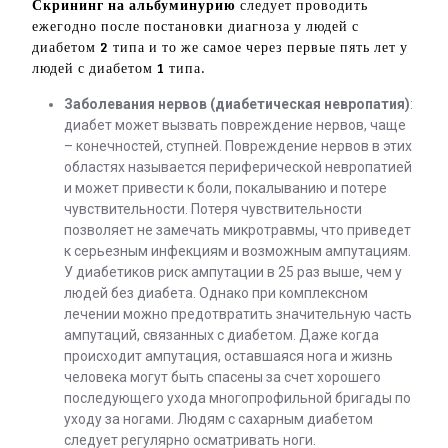
Скрининг на альбуминурию
следует проводить
ежегодно после постановки диагноза у людей с
диабетом 2 типа и то же самое через первые пять лет у
людей с диабетом 1 типа.
Заболевания нервов (диабетическая невропатия)
:
диабет может вызвать повреждение нервов, чаще
– конечностей, ступней. Повреждение нервов в этих
областях называется периферической невропатией
и может привести к боли, покалыванию и потере
чувствительности. Потеря чувствительности
позволяет не замечать микротравмы, что приведет
к серьезным инфекциям и возможным ампутациям.
У диабетиков риск ампутации в 25 раз выше, чем у
людей без диабета. Однако при комплексном
лечении можно предотвратить значительную часть
ампутаций, связанных с диабетом. Даже когда
происходит ампутация, оставшаяся нога и жизнь
человека могут быть спасены за счет хорошего
последующего ухода многопрофильной бригады по
уходу за ногами. Людям с сахарным диабетом
следует регулярно осматривать ноги.