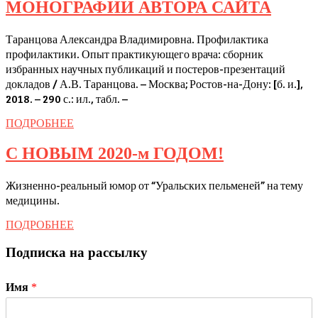
МОН
МОНОГРАФИИ АВТОРА САЙТА
РЕСУРСОВ
АВТО
Таранцова Александра Владимировна. Профилактика
САЙ
профилактики. Опыт практикующего врача: сборник
избранных научных публикаций и постеров-презентаций
докладов / А.В. Таранцова. – Москва; Ростов-на-Дону: [б. и.],
2018. – 290 с.: ил., табл. –
ПОДРОБНЕЕ
ПОДРОБНЕЕ
С
С НОВЫМ 2020-м ГОДОМ!
НОВЫМ
Жизненно-реальный юмор от “Уральских пельменей” на тему
2020-
медицины.
м
ПОДРОБНЕЕ
ПОДРОБНЕЕ
ГОДОМ!
Подписка на рассылку
Имя
*