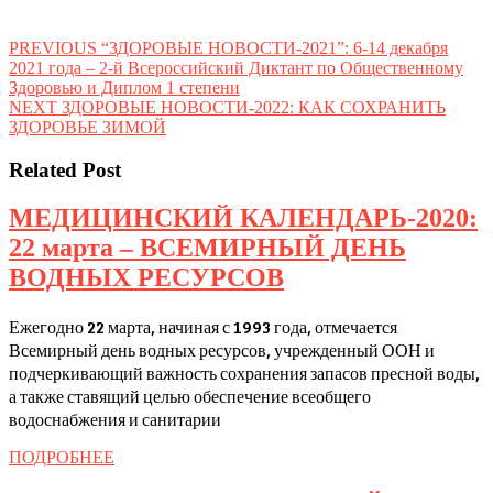
Навигация
Предыдущая
PREVIOUS
“ЗДОРОВЫЕ НОВОСТИ-2021”: 6-14 декабря
запись:
2021 года – 2-й Всероссийский Диктант по Общественному
по
Здоровью и Диплом 1 степени
записям
Следующая
NEXT
ЗДОРОВЫЕ НОВОСТИ-2022: КАК СОХРАНИТЬ
запись:
ЗДОРОВЬЕ ЗИМОЙ
Related Post
МЕДИЦИНСКИЙ КАЛЕНДАРЬ-2020:
22 марта – ВСЕМИРНЫЙ ДЕНЬ
МЕДИЦИНСКИ
ВОДНЫХ РЕСУРСОВ
КАЛЕНДАРЬ-202
Ежегодно 22 марта, начиная с 1993 года, отмечается
22
Всемирный день водных ресурсов, учрежденный ООН и
марта
подчеркивающий важность сохранения запасов пресной воды,
–
а также ставящий целью обеспечение всеобщего
водоснабжения и санитарии
ВСЕМИРНЫЙ
ДЕНЬ
ПОДРОБНЕЕ
ПОДРОБНЕЕ
ВОДНЫХ