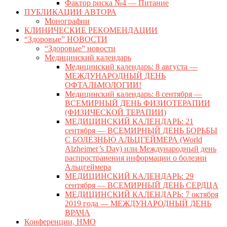
Фактор риска №4 — Питание
ПУБЛИКАЦИИ АВТОРА
Монографии
КЛИНИЧЕСКИЕ РЕКОМЕНДАЦИИ
“Здоровые” НОВОСТИ
“Здоровые” новости
Медицинский календарь
Медицинский календарь: 8 августа —
МЕЖДУНАРОДНЫЙ ДЕНЬ
ОФТАЛЬМОЛОГИИ!
Медицинский календарь: 8 сентября —
ВСЕМИРНЫЙ ДЕНЬ ФИЗИОТЕРАПИИ
(ФИЗИЧЕСКОЙ ТЕРАПИИ)
МЕДИЦИНСКИЙ КАЛЕНДАРЬ: 21
сентября — ВСЕМИРНЫЙ ДЕНЬ БОРЬБЫ
С БОЛЕЗНЬЮ АЛЬЦГЕЙМЕРА (World
Alzheimer’s Day) или Международный день
распространения информации о болезни
Альцгеймера
МЕДИЦИНСКИЙ КАЛЕНДАРЬ: 29
сентября — ВСЕМИРНЫЙ ДЕНЬ СЕРДЦА
МЕДИЦИНСКИЙ КАЛЕНДАРЬ: 7 октября
2019 года — МЕЖДУНАРОДНЫЙ ДЕНЬ
ВРАЧА
Конференции, НМО