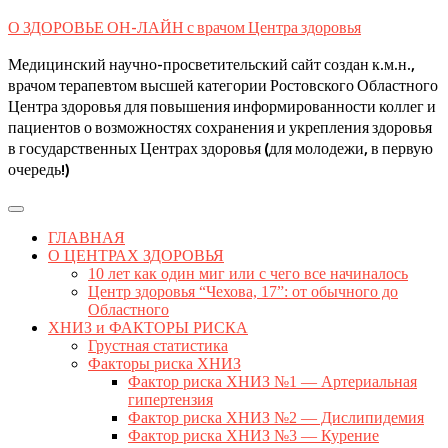
Skip
О ЗДОРОВЬЕ ОН-ЛАЙН с врачом Центра здоровья
to
content
Медицинский научно-просветительский сайт создан к.м.н.,
врачом терапевтом высшей категории Ростовского Областного
Центра здоровья для повышения информированности коллег и
пациентов о возможностях сохранения и укрепления здоровья
в государственных Центрах здоровья (для молодежи, в первую
очередь!)
Open
Button
ГЛАВНАЯ
О ЦЕНТРАХ ЗДОРОВЬЯ
10 лет как один миг или с чего все начиналось
Центр здоровья “Чехова, 17”: от обычного до
Областного
ХНИЗ и ФАКТОРЫ РИСКА
Грустная статистика
Факторы риска ХНИЗ
Фактор риска ХНИЗ №1 — Артериальная
гипертензия
Фактор риска ХНИЗ №2 — Дислипидемия
Фактор риска ХНИЗ №3 — Курение