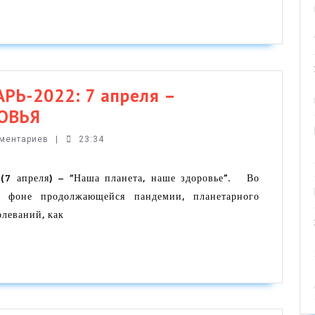
Ь-2022: 7 апреля –
МЕДИЦИНСКИЙ
ОВЬЯ
КАЛЕНДАРЬ-2022:
мментариев
|
23:34
7
апреля
 (7 апреля) – “Наша планета, наше здоровье”. Во
 фоне продолжающейся пандемии, планетарного
–
олеваний, как
ВСЕМИРНЫЙ
ДЕНЬ
ЗДОРОВЬЯ