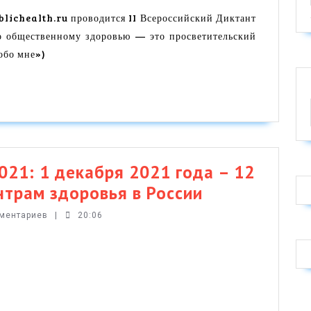
14
ublichealth.ru проводится II Всероссийский Диктант
 общественному здоровью — это просветительский
декабря
обо мне»)
2021
года
–
2-
й
Всероссийский
1: 1 декабря 2021 года – 12
Диктант
“ЗДОРОВЫЕ
нтрам здоровья в России
по
НОВОСТИ”-2
мментариев
|
20:06
Общественному
1
Здоровью
декабря
и
2021
Диплом
года
1