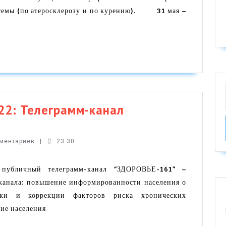
2 темы (по атеросклерозу и по курению). 31 мая –
–
Всемир
день
без
табака
(в
телегра
2: Телеграмм-канал
канале
ВЫЕ
“Здоров
И-2022:
мментариев
|
23:30
мм-
публичный телеграмм-канал “ЗДОРОВЬЕ-161” –
канала: повышение информированности населения о
ВЬЕ-161”
ики и коррекции факторов риска хронических
ие населения