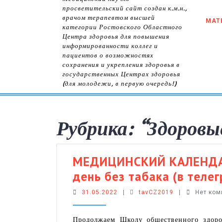
просветительский сайт создан к.м.н.,
врачом терапевтом высшей
МАТ
категории Ростовского Областного
Центра здоровья для повышения
информированности коллег и
пациентов о возможностях
сохранения и укрепления здоровья в
государственных Центрах здоровья
(для молодежи, в первую очередь!)
Рубрика:
“Здоровы
МЕДИЦИНСКИЙ КАЛЕНДАР
день без табака (в теле
31.05.2022
tavCZ2019
31.05.2022
|
tavCZ2019
|
Нет ко
Продолжаем Школу общественного здоро