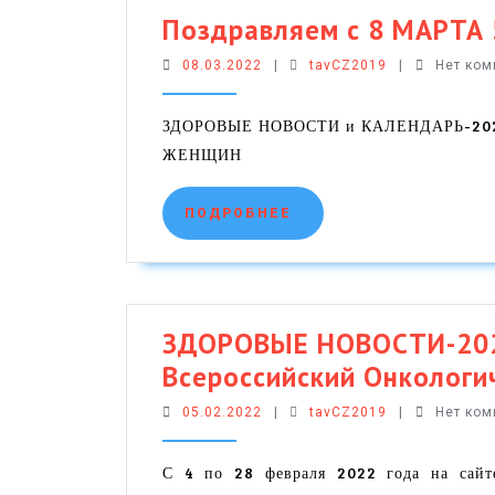
Поздравляем с 8 МАРТА 
08.03.2022
tavCZ2019
08.03.2022
|
tavCZ2019
|
Нет ко
ЗДОРОВЫЕ НОВОСТИ и КАЛЕНДАРЬ-2020:
ЖЕНЩИН
ПОДРОБНЕЕ
ПОДРОБНЕЕ
ЗДОРОВЫЕ НОВОСТИ-2022:
Всероссийский Онкологич
05.02.2022
tavCZ2019
05.02.2022
|
tavCZ2019
|
Нет ко
С 4 по 28 февраля 2022 года на сайте