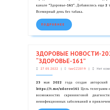
канале “Здоровье-161”. Добавились еще 
Всемирный день без табака.
ПОДРОБНЕЕ
ПОДРОБНЕЕ
ЗДОРОВЫЕ НОВОСТИ-202
ЗДОРО
“ЗДОРОВЬЕ-161”
НОВОСТ
27.05.2022
tavCZ2019
27.05.2022
|
tavCZ2019
|
Нет ко
Телегра
канал
23 мая 2022 года создан авторский 
https://t.me/zdorov161 Цель телеграмм-
“ЗДОРО
возможностях скрининговой диагност
неинфекционных заболеваний и привлечен