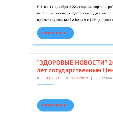
С 6 по 14 декабря 2021 года на портале p
по Общественному Здоровью. Диктант по
проект группы MedAboutMe («Медицина 
ПОДРОБНЕЕ
ПОДРОБНЕЕ
“ЗДОРОВЫЕ НОВОСТИ”-202
лет государственным Це
30.11.2021
tavCZ2019
30.11.2021
|
tavCZ2019
|
Нет ко
ПОДРОБНЕЕ
ПОДРОБНЕЕ