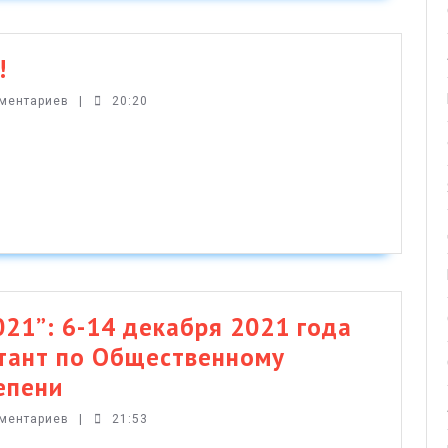
С
!
НОВЫМ
мментариев
|
20:20
2022-
м
ГОДОМ!
1”: 6-14 декабря 2021 года
ктант по Общественному
“ЗДОРОВЫЕ
епени
НОВОСТИ-2021”:
мментариев
|
21:53
6-