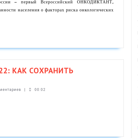
России – первый Всероссийский ОНКОДИКТАНТ,
февраля
ности населения о факторах риска онкологических
2022
г.
–
Всеросс
Онколог
Диктант
(onco-
2: КАК СОХРАНИТЬ
life.ru)
ОВЫЕ
ТИ-2022:
мментариев
|
00:02
НИТЬ
ВЬЕ
Й