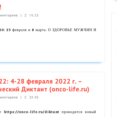
Поздравляем
!
с
мментариев
|
16:23
8
МАРТА
 23 февраля и 8 марта. О ЗДОРОВЬЕ МУЖЧИН И
!
 4-28 февраля 2022 г. –
ЗДОРОВ
еский Диктант (onco-life.ru)
НОВОСТИ
мментариев
|
20:30
4-
28
 https://onco-life.ru/diktant проводится новый