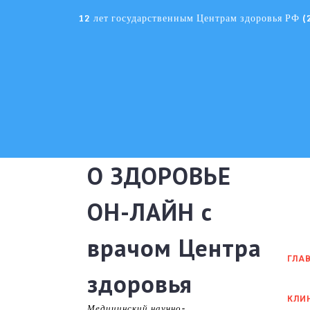
Skip
12 лет государственным Центрам здоровья РФ 
to
content
О ЗДОРОВЬЕ
ОН-ЛАЙН с
врачом Центра
ГЛА
здоровья
КЛИ
Медицинский научно-