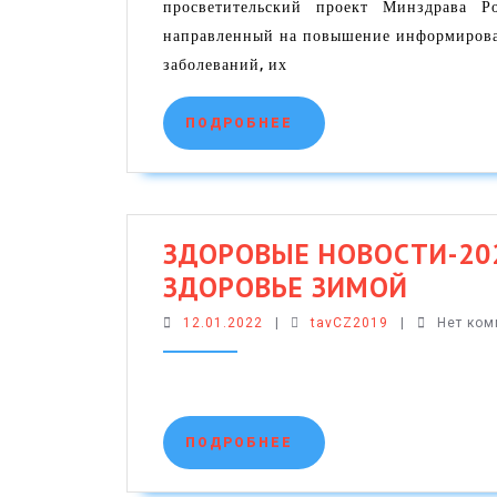
просветительский проект Минздрава 
направленный на повышение информирован
заболеваний, их
ПОДРОБНЕЕ
ПОДРОБНЕЕ
ЗДОРОВЫЕ НОВОСТИ-202
ЗДОР
ЗДОРОВЬЕ ЗИМОЙ
НОВОС
12.01.2022
tavCZ2019
12.01.2022
|
tavCZ2019
|
Нет ко
КАК
СОХРА
ЗДОРО
ПОДРОБНЕЕ
ПОДРОБНЕЕ
ЗИМО