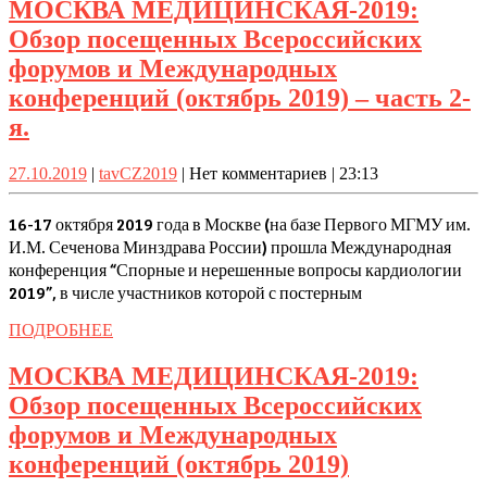
(октябрь
МОСКВА МЕДИЦИНСКАЯ-2019:
междисципл
2019)
Обзор посещенных Всероссийских
аспект”
—
форумов и Международных
(26
часть
конференций (октябрь 2019) – часть 2-
октября
3-
МОСКВА
я.
2019
я.
МЕДИЦИНСКАЯ-2019:
г.)
27.10.2019
tavCZ2019
27.10.2019
|
tavCZ2019
|
Нет комментариев
|
23:13
Обзор
посещенных
16-17 октября 2019 года в Москве (на базе Первого МГМУ им.
Всероссийских
И.М. Сеченова Минздрава России) прошла Международная
конференция “Спорные и нерешенные вопросы кардиологии
форумов
2019”, в числе участников которой с постерным
и
Международных
ПОДРОБНЕЕ
ПОДРОБНЕЕ
конференций
МОСКВА МЕДИЦИНСКАЯ-2019:
(октябрь
Обзор посещенных Всероссийских
2019)
форумов и Международных
–
МОСКВА
конференций (октябрь 2019)
часть