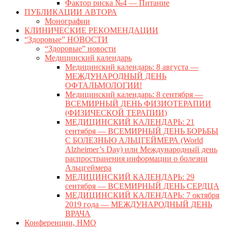
Фактор риска №4 — Питание
ПУБЛИКАЦИИ АВТОРА
Монографии
КЛИНИЧЕСКИЕ РЕКОМЕНДАЦИИ
“Здоровые” НОВОСТИ
“Здоровые” новости
Медицинский календарь
Медицинский календарь: 8 августа —
МЕЖДУНАРОДНЫЙ ДЕНЬ
ОФТАЛЬМОЛОГИИ!
Медицинский календарь: 8 сентября —
ВСЕМИРНЫЙ ДЕНЬ ФИЗИОТЕРАПИИ
(ФИЗИЧЕСКОЙ ТЕРАПИИ)
МЕДИЦИНСКИЙ КАЛЕНДАРЬ: 21
сентября — ВСЕМИРНЫЙ ДЕНЬ БОРЬБЫ
С БОЛЕЗНЬЮ АЛЬЦГЕЙМЕРА (World
Alzheimer’s Day) или Международный день
распространения информации о болезни
Альцгеймера
МЕДИЦИНСКИЙ КАЛЕНДАРЬ: 29
сентября — ВСЕМИРНЫЙ ДЕНЬ СЕРДЦА
МЕДИЦИНСКИЙ КАЛЕНДАРЬ: 7 октября
2019 года — МЕЖДУНАРОДНЫЙ ДЕНЬ
ВРАЧА
Конференции, НМО