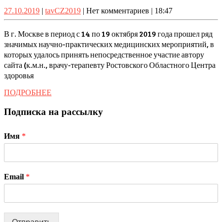
МЕДИЦИНС
2-
27.10.2019
tavCZ2019
27.10.2019
|
tavCZ2019
|
Нет комментариев
|
18:47
Обзор
я.
посещенны
В г. Москве в период с 14 по 19 октября 2019 года прошел ряд
Всероссийс
значимых научно-практических медицинских мероприятий, в
которых удалось принять непосредственное участие автору
форумов
сайта (к.м.н., врачу-терапевту Ростовского Областного Центра
и
здоровья
Междунаро
ПОДРОБНЕЕ
ПОДРОБНЕЕ
конференц
(октябрь
Подписка на рассылку
2019)
Имя
*
Email
*