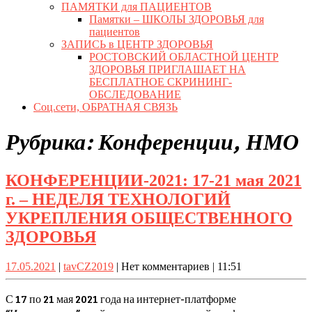
ПАМЯТКИ для ПАЦИЕНТОВ
Памятки – ШКОЛЫ ЗДОРОВЬЯ для
пациентов
ЗАПИСЬ в ЦЕНТР ЗДОРОВЬЯ
РОСТОВСКИЙ ОБЛАСТНОЙ ЦЕНТР
ЗДОРОВЬЯ ПРИГЛАШАЕТ НА
БЕСПЛАТНОЕ СКРИНИНГ-
ОБСЛЕДОВАНИЕ
Соц.сети, ОБРАТНАЯ СВЯЗЬ
Close
Рубрика:
Конференции, НМО
Button
КОНФЕРЕНЦИИ-2021: 17-21 мая 2021
г. – НЕДЕЛЯ ТЕХНОЛОГИЙ
УКРЕПЛЕНИЯ ОБЩЕСТВЕННОГО
КОНФЕРЕНЦИИ-2021:
ЗДОРОВЬЯ
17-
17.05.2021
tavCZ2019
17.05.2021
|
tavCZ2019
|
Нет комментариев
|
11:51
21
мая
С 17 по 21 мая 2021 года на интернет-платформе
2021