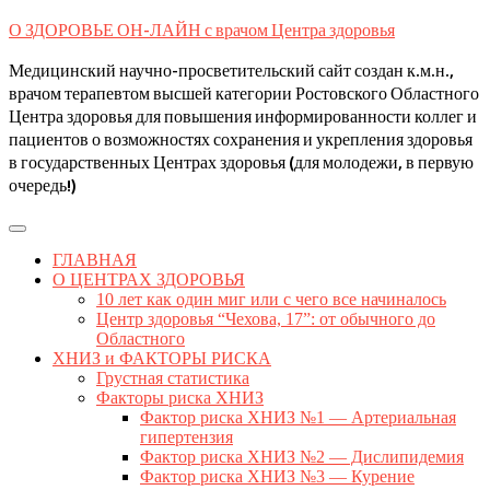
Skip
О ЗДОРОВЬЕ ОН-ЛАЙН с врачом Центра здоровья
to
content
Медицинский научно-просветительский сайт создан к.м.н.,
врачом терапевтом высшей категории Ростовского Областного
Центра здоровья для повышения информированности коллег и
пациентов о возможностях сохранения и укрепления здоровья
в государственных Центрах здоровья (для молодежи, в первую
очередь!)
Open
Button
ГЛАВНАЯ
О ЦЕНТРАХ ЗДОРОВЬЯ
10 лет как один миг или с чего все начиналось
Центр здоровья “Чехова, 17”: от обычного до
Областного
ХНИЗ и ФАКТОРЫ РИСКА
Грустная статистика
Факторы риска ХНИЗ
Фактор риска ХНИЗ №1 — Артериальная
гипертензия
Фактор риска ХНИЗ №2 — Дислипидемия
Фактор риска ХНИЗ №3 — Курение