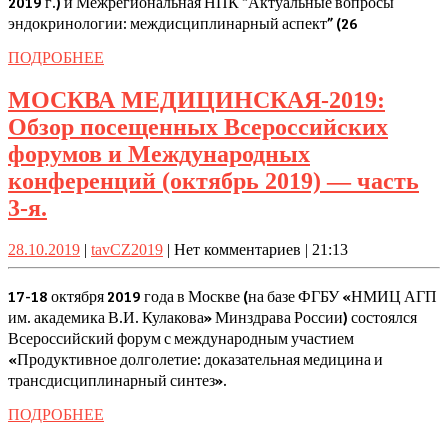
2019 г.) и Межрегиональная НПК “Актуальные вопросы
Дону:
эндокринологии: междисциплинарный аспект” (26
Обзор
VI
ПОДРОБНЕЕ
ПОДРОБНЕЕ
Съезда
МОСКВА МЕДИЦИНСКАЯ-2019:
терапевтов
Обзор посещенных Всероссийских
ЮФО
форумов и Международных
(24-
конференций (октябрь 2019) — часть
25
МОСКВА
3-я.
октября
МЕДИЦИНСКАЯ-2019:
2019
28.10.2019
tavCZ2019
28.10.2019
|
tavCZ2019
|
Нет комментариев
|
21:13
Обзор
г.)
посещенных
17-18 октября 2019 года в Москве (на базе ФГБУ «НМИЦ АГП
и
Всероссийских
им. академика В.И. Кулакова» Минздрава России) состоялся
Межрегиона
Всероссийский форум с международным участием
форумов
НПК
«Продуктивное долголетие: доказательная медицина и
и
трансдисциплинарный синтез».
“Актуальны
Международных
вопросы
ПОДРОБНЕЕ
ПОДРОБНЕЕ
конференций
эндокриноло