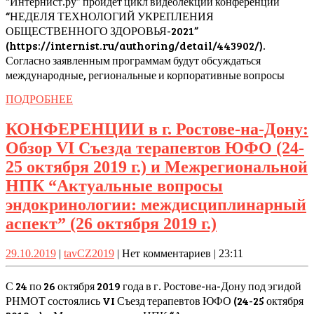
“Интернист.ру” пройдет цикл видеолекций конференции
“НЕДЕЛЯ ТЕХНОЛОГИЙ УКРЕПЛЕНИЯ
г.
ОБЩЕСТВЕННОГО ЗДОРОВЬЯ-2021”
–
(https://internist.ru/authoring/detail/443902/).
НЕДЕЛЯ
Согласно заявленным программам будут обсуждаться
ТЕХНОЛОГИЙ
международные, региональные и корпоративные вопросы
УКРЕПЛЕНИЯ
ПОДРОБНЕЕ
ПОДРОБНЕЕ
ОБЩЕСТВЕННОГО
КОНФЕРЕНЦИИ в г. Ростове-на-Дону:
ЗДОРОВЬЯ
Обзор VI Съезда терапевтов ЮФО (24-
25 октября 2019 г.) и Межрегиональной
НПК “Актуальные вопросы
эндокринологии: междисциплинарный
КОНФЕРЕ
аспект” (26 октября 2019 г.)
в
29.10.2019
tavCZ2019
29.10.2019
|
tavCZ2019
|
Нет комментариев
|
23:11
г.
Ростове-
С 24 по 26 октября 2019 года в г. Ростове-на-Дону под эгидой
на-
РНМОТ состоялись VI Съезд терапевтов ЮФО (24-25 октября