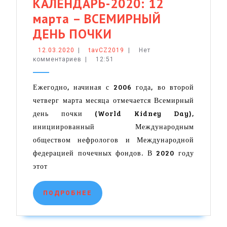
КАЛЕНДАРЬ-2020: 12
марта – ВСЕМИРНЫЙ
МЕДИЦИНСКИЙ
ДЕНЬ ПОЧКИ
КАЛЕНДАРЬ-2020:
12.03.2020
tavCZ2019
12.03.2020
|
tavCZ2019
|
Нет
комментариев
|
12:51
12
марта
Ежегодно, начиная с 2006 года, во второй
–
четверг марта месяца отмечается Всемирный
ВСЕМИРНЫЙ
день почки (World Kidney Day),
ДЕНЬ
инициированный Международным
ПОЧКИ
обществом нефрологов и Международной
федерацией почечных фондов. В 2020 году
этот
ПОДРОБНЕЕ
ПОДРОБНЕЕ