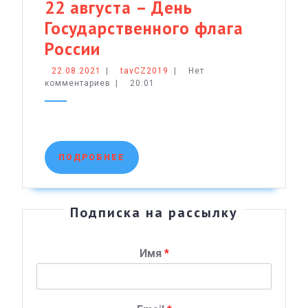
22 августа – День
Государственного флага
22
России
августа
22.08.2021
tavCZ2019
22.08.2021
|
tavCZ2019
|
Нет
комментариев
–
|
20:01
День
Государственного
флага
ПОДРОБНЕЕ
ПОДРОБНЕЕ
России
Подписка на рассылку
Имя
*