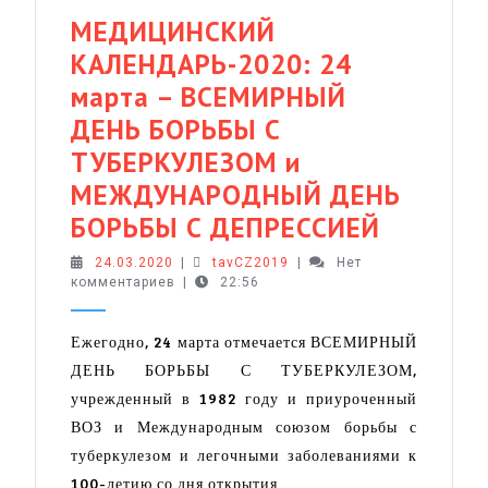
МЕДИЦИНСКИЙ
КАЛЕНДАРЬ-2020: 24
марта – ВСЕМИРНЫЙ
ДЕНЬ БОРЬБЫ С
ТУБЕРКУЛЕЗОМ и
МЕЖДУНАРОДНЫЙ ДЕНЬ
МЕДИЦ
БОРЬБЫ С ДЕПРЕССИЕЙ
КАЛЕНД
24.03.2020
tavCZ2019
24.03.2020
|
tavCZ2019
|
Нет
комментариев
|
22:56
24
марта
Ежегодно, 24 марта отмечается ВСЕМИРНЫЙ
–
ДЕНЬ БОРЬБЫ С ТУБЕРКУЛЕЗОМ,
ВСЕМИ
учрежденный в 1982 году и приуроченный
ДЕНЬ
ВОЗ и Международным союзом борьбы с
БОРЬБЫ
туберкулезом и легочными заболеваниями к
100-летию со дня открытия