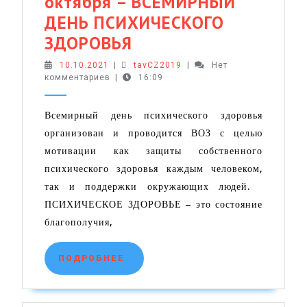
октября – ВСЕМИРНЫЙ
ДЕНЬ ПСИХИЧЕСКОГО
МЕДИЦИНСКИЙ
ЗДОРОВЬЯ
КАЛЕНДАРЬ-2021:
10.10.2021
tavCZ2019
10.10.2021
|
tavCZ2019
|
Нет
комментариев
|
10
16:09
октября
Всемирный день психического здоровья
–
организован и проводится ВОЗ с целью
ВСЕМИРНЫЙ
мотивации как защиты собственного
ДЕНЬ
психического здоровья каждым человеком,
ПСИХИЧЕСКОГО
так и поддержки окружающих людей.
ЗДОРОВЬЯ
ПСИХИЧЕСКОЕ ЗДОРОВЬЕ – это состояние
благополучия,
ПОДРОБНЕЕ
ПОДРОБНЕЕ