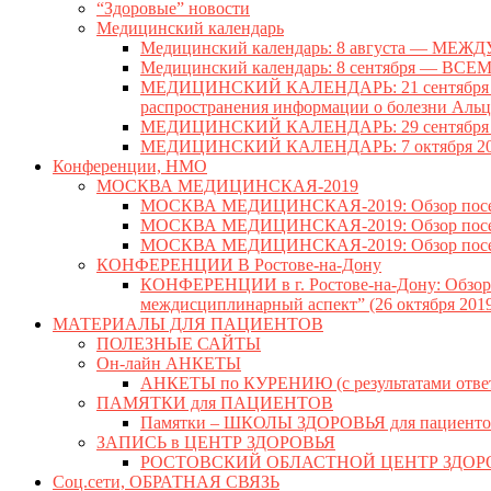
“Здоровые” новости
Медицинский календарь
Медицинский календарь: 8 августа — 
Медицинский календарь: 8 сентября —
МЕДИЦИНСКИЙ КАЛЕНДАРЬ: 21 сентября —
распространения информации о болезни Аль
МЕДИЦИНСКИЙ КАЛЕНДАРЬ: 29 сентябр
МЕДИЦИНСКИЙ КАЛЕНДАРЬ: 7 октября 
Конференции, НМО
МОСКВА МЕДИЦИНСКАЯ-2019
МОСКВА МЕДИЦИНСКАЯ-2019: Обзор посещен
МОСКВА МЕДИЦИНСКАЯ-2019: Обзор посещенн
МОСКВА МЕДИЦИНСКАЯ-2019: Обзор посещенн
КОНФЕРЕНЦИИ В Ростове-на-Дону
КОНФЕРЕНЦИИ в г. Ростове-на-Дону: Обзор V
междисциплинарный аспект” (26 октября 2019 
МАТЕРИАЛЫ ДЛЯ ПАЦИЕНТОВ
ПОЛЕЗНЫЕ САЙТЫ
Он-лайн АНКЕТЫ
АНКЕТЫ по КУРЕНИЮ (с результатами отве
ПАМЯТКИ для ПАЦИЕНТОВ
Памятки – ШКОЛЫ ЗДОРОВЬЯ для пациенто
ЗАПИСЬ в ЦЕНТР ЗДОРОВЬЯ
РОСТОВСКИЙ ОБЛАСТНОЙ ЦЕНТР ЗДОР
Соц.сети, ОБРАТНАЯ СВЯЗЬ