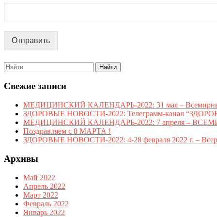
Общественному
Здоровью
и
Отправить
Диплом
1
Search
for:
степени
Свежие записи
МЕДИЦИНСКИЙ КАЛЕНДАРЬ-2022: 31 мая – Всемирный ден
ЗДОРОВЫЕ НОВОСТИ-2022: Телеграмм-канал “ЗДОРОВ
МЕДИЦИНСКИЙ КАЛЕНДАРЬ-2022: 7 апреля – ВСЕ
Поздравляем с 8 МАРТА !
ЗДОРОВЫЕ НОВОСТИ-2022: 4-28 февраля 2022 г. – Всерос
Архивы
Май 2022
Апрель 2022
Март 2022
Февраль 2022
Январь 2022