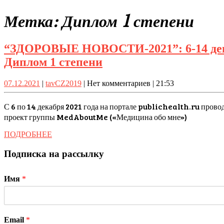
Close
Метка:
Диплом 1 степени
Button
“ЗДОРОВЫЕ НОВОСТИ-2021”: 6-14 декаб
“ЗДОРОВЫЕ
Диплом 1 степени
НОВОСТИ-2021”:
07.12.2021
tavCZ2019
07.12.2021
|
tavCZ2019
|
Нет комментариев
|
21:53
6-
14
С 6 по 14 декабря 2021 года на портале publichealth.ru про
декабря
проект группы MedAboutMe («Медицина обо мне»)
2021
ПОДРОБНЕЕ
ПОДРОБНЕЕ
года
Подписка на рассылку
–
2-
Имя
*
й
Всероссийский
Диктант
Email
*
по