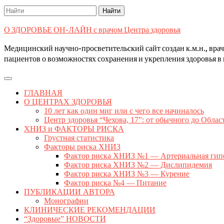
Search
for:
О ЗДОРОВЬЕ ОН-ЛАЙН с врачом Центра здоровья
Медицинский научно-просветительский сайт создан к.м.н., вр
пациентов о возможностях сохранения и укрепления здоровья в 
Open
Button
ГЛАВНАЯ
О ЦЕНТРАХ ЗДОРОВЬЯ
10 лет как один миг или с чего все начиналось
Центр здоровья “Чехова, 17”: от обычного до Облас
ХНИЗ и ФАКТОРЫ РИСКА
Грустная статистика
Факторы риска ХНИЗ
Фактор риска ХНИЗ №1 — Артериальная гип
Фактор риска ХНИЗ №2 — Дислипидемия
Фактор риска ХНИЗ №3 — Курение
Фактор риска №4 — Питание
ПУБЛИКАЦИИ АВТОРА
Монографии
КЛИНИЧЕСКИЕ РЕКОМЕНДАЦИИ
“Здоровые” НОВОСТИ