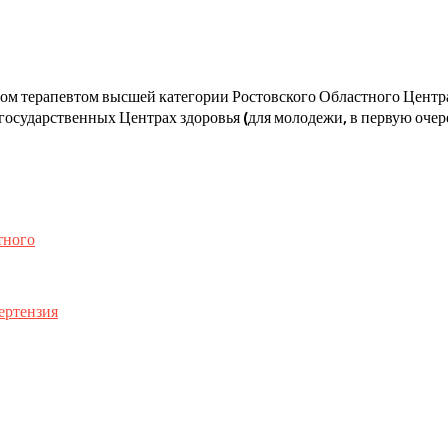
ачом терапевтом высшей категории Ростовского Областного Цент
государственных Центрах здоровья (для молодежи, в первую очере
тного
ертензия