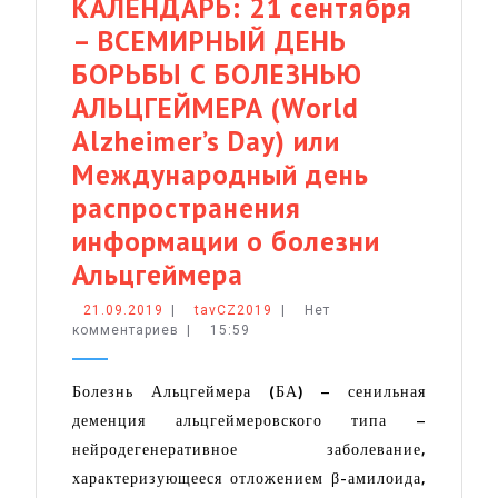
КАЛЕНДАРЬ: 21 сентября
– ВСЕМИРНЫЙ ДЕНЬ
БОРЬБЫ С БОЛЕЗНЬЮ
АЛЬЦГЕЙМЕРА (World
Alzheimer’s Day) или
Международный день
распространения
информации о болезни
МЕДИЦИНСКИЙ
Альцгеймера
КАЛЕНДАРЬ:
21.09.2019
tavCZ2019
21.09.2019
|
tavCZ2019
|
Нет
комментариев
|
15:59
21
сентября
Болезнь Альцгеймера (БА) – сенильная
–
деменция альцгеймеровского типа –
ВСЕМИРНЫЙ
нейродегенеративное заболевание,
ДЕНЬ
характеризующееся отложением β-амилоида,