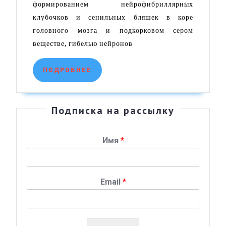
БОРЬБЫ
формированием нейрофибриллярных
С
клубочков и сенильных бляшек в коре
головного мозга и подкорковом сером
БОЛЕЗНЬЮ
веществе, гибелью нейронов
АЛЬЦГЕЙМЕРА
(World
ПОДРОБНЕЕ
ПОДРОБНЕЕ
Alzheimer’s
Day)
или
Подписка на рассылку
Международный
день
Имя
*
распространения
информации
Email
*
о
болезни
Альцгеймера