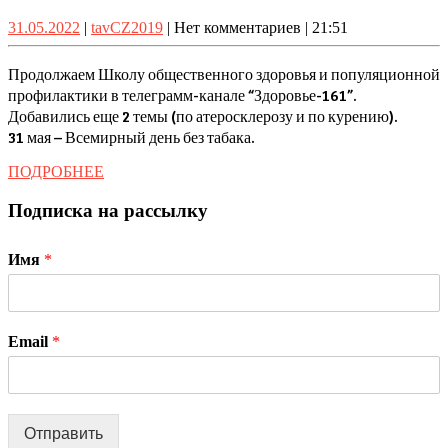
КАЛЕ
31.05.2022
tavCZ2019
31.05.2022
|
tavCZ2019
|
Нет комментариев
|
21:51
31
мая
Продолжаем Школу общественного здоровья и популяционной
–
профилактики в телеграмм-канале “Здоровье-161”.
Добавились еще 2 темы (по атеросклерозу и по курению).
Всем
31 мая – Всемирный день без табака.
день
без
ПОДРОБНЕЕ
ПОДРОБНЕЕ
табак
Подписка на рассылку
(в
телег
Имя
*
кана
“Здор
Email
*
Отправить