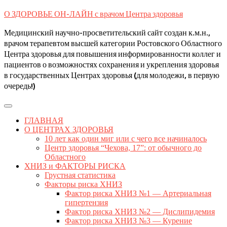
Skip
О ЗДОРОВЬЕ ОН-ЛАЙН с врачом Центра здоровья
to
content
Медицинский научно-просветительский сайт создан к.м.н.,
врачом терапевтом высшей категории Ростовского Областного
Центра здоровья для повышения информированности коллег и
пациентов о возможностях сохранения и укрепления здоровья
в государственных Центрах здоровья (для молодежи, в первую
очередь!)
Open
Button
ГЛАВНАЯ
О ЦЕНТРАХ ЗДОРОВЬЯ
10 лет как один миг или с чего все начиналось
Центр здоровья “Чехова, 17”: от обычного до
Областного
ХНИЗ и ФАКТОРЫ РИСКА
Грустная статистика
Факторы риска ХНИЗ
Фактор риска ХНИЗ №1 — Артериальная
гипертензия
Фактор риска ХНИЗ №2 — Дислипидемия
Фактор риска ХНИЗ №3 — Курение