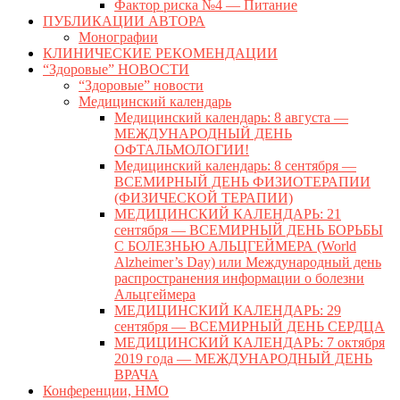
Фактор риска №4 — Питание
ПУБЛИКАЦИИ АВТОРА
Монографии
КЛИНИЧЕСКИЕ РЕКОМЕНДАЦИИ
“Здоровые” НОВОСТИ
“Здоровые” новости
Медицинский календарь
Медицинский календарь: 8 августа —
МЕЖДУНАРОДНЫЙ ДЕНЬ
ОФТАЛЬМОЛОГИИ!
Медицинский календарь: 8 сентября —
ВСЕМИРНЫЙ ДЕНЬ ФИЗИОТЕРАПИИ
(ФИЗИЧЕСКОЙ ТЕРАПИИ)
МЕДИЦИНСКИЙ КАЛЕНДАРЬ: 21
сентября — ВСЕМИРНЫЙ ДЕНЬ БОРЬБЫ
С БОЛЕЗНЬЮ АЛЬЦГЕЙМЕРА (World
Alzheimer’s Day) или Международный день
распространения информации о болезни
Альцгеймера
МЕДИЦИНСКИЙ КАЛЕНДАРЬ: 29
сентября — ВСЕМИРНЫЙ ДЕНЬ СЕРДЦА
МЕДИЦИНСКИЙ КАЛЕНДАРЬ: 7 октября
2019 года — МЕЖДУНАРОДНЫЙ ДЕНЬ
ВРАЧА
Конференции, НМО