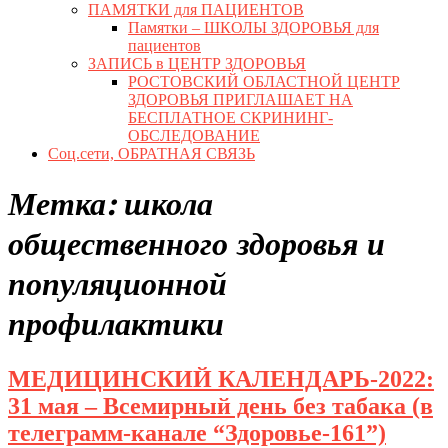
ПАМЯТКИ для ПАЦИЕНТОВ
Памятки – ШКОЛЫ ЗДОРОВЬЯ для
пациентов
ЗАПИСЬ в ЦЕНТР ЗДОРОВЬЯ
РОСТОВСКИЙ ОБЛАСТНОЙ ЦЕНТР
ЗДОРОВЬЯ ПРИГЛАШАЕТ НА
БЕСПЛАТНОЕ СКРИНИНГ-
ОБСЛЕДОВАНИЕ
Соц.сети, ОБРАТНАЯ СВЯЗЬ
Close
Метка:
школа
Button
общественного здоровья и
популяционной
профилактики
МЕДИЦИНСКИЙ КАЛЕНДАРЬ-2022:
31 мая – Всемирный день без табака (в
МЕД
телеграмм-канале “Здоровье-161”)