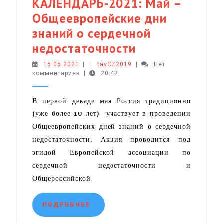
КАЛЕНДАРЬ-2021: Май –
Общеевропейские дни
знаний о сердечной
МЕДИЦИНСКИ
недостаточности
КАЛЕНДАРЬ-2
15.05.2021
tavCZ2019
15.05.2021
|
tavCZ2019
|
Нет
комментариев
|
20:42
Май
–
В первой декаде мая Россия традиционно
Общеевропейс
(уже более 10 лет) участвует в проведении
дни
Общеевропейских дней знаний о сердечной
знаний
недостаточности. Акция проводится под
о
эгидой Европейской ассоциации по
сердечной
сердечной недостаточности и
Общероссийской
недостаточно
ПОДРОБНЕЕ
ПОДРОБНЕЕ