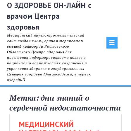
Skip
О ЗДОРОВЬЕ ОН-ЛАЙН с
to
врачом Центра
content
здоровья
Медицинский научно-просветительский
Op
сайт создан к.м.н., врачом терапевтом
высшей категории Ростовского
Областного Центра здоровья для
But
повышения информированности коллег и
пациентов о возможностях сохранения и
укрепления здоровья в государственных
Центрах здоровья (для молодежи, в первую
очередь!)
Метка:
дни знаний о
сердечной недостаточности
МЕДИЦИНСКИЙ