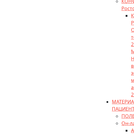
КОН
Рост
К
Р
О
т
2
М
Н
в
э
м
а
2
МАТЕРИА
ПАЦИЕН
ПОЛ
Он-л
А