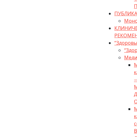
П
ПУБЛИКА
Моно
КЛИНИЧ
РЕКОМЕ
“Здоров
“Здо
Меди
М
к
М
к
с