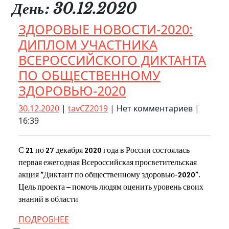
День:
30.12.2020
Close
Button
ЗДОРОВЫЕ НОВОСТИ-2020:
ДИПЛОМ УЧАСТНИКА
ВСЕРОССИЙСКОГО ДИКТАНТА
ПО ОБЩЕСТВЕННОМУ
ЗДОРОВЫЕ
ЗДОРОВЬЮ-2020
НОВОСТИ-2020:
30.12.2020
tavCZ2019
30.12.2020
|
tavCZ2019
|
Нет комментариев
|
ДИПЛОМ
16:39
УЧАСТНИКА
ВСЕРОССИЙСКО
С 21 по 27 декабря 2020 года в России состоялась
первая ежегодная Всероссийская просветительская
ДИКТАНТА
акция “Диктант по общественному здоровью-2020”.
ПО
Цель проекта – помочь людям оценить уровень своих
ОБЩЕСТВЕННО
знаний в области
ЗДОРОВЬЮ-202
ПОДРОБНЕЕ
ПОДРОБНЕЕ