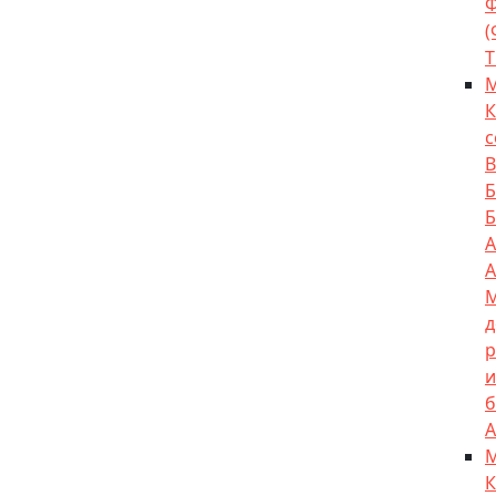
Т
К
с
А
A
д
р
и
б
А
К