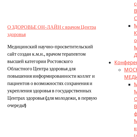
с
О ЗДОРОВЬЕ ОН-ЛАЙН с врачом Центра
К
здоровья
о
Медицинский научно-просветительский
сайт создан к.м.н., врачом терапевтом
Д
высшей категории Ростовского
Конфере
Областного Центра здоровья для
МОС
повышения информированности коллег и
МЕДИ
пациентов о возможностях сохранения и
укрепления здоровья в государственных
М
Центрах здоровья (для молодежи, в первую
О
очередь!)
В
ф
к
(