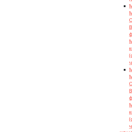
М
О
В
ф
к
(
ч
М
О
В
ф
к
(
ч