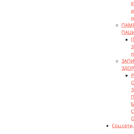
К
р
о
ПАМЯ
ПАЦ
П
З
п
ЗАПИ
ЗДО
С
Соц.сети